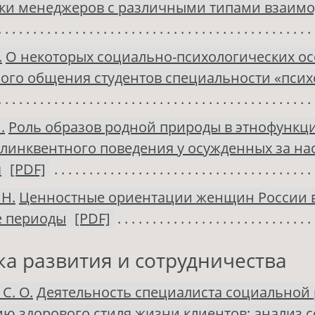
ики менеджеров с различными типами взаимо
.
О некоторых социально-психологических о
ого общения студентов специальности «псих
.
Роль образов родной природы в этнофунк
линквентного поведения у осужденных за н
я
[PDF]
 Н.
Ценностные ориентации женщин России 
е периоды
[PDF]
ка развития и сотрудничества
С. О.
Деятельность специалиста социальной 
 здорового стиля жизни клиентов: анализ 