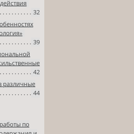
действия
32
собенностях
ология»
39
циональной
асильственные
42
в различные
44
работы по
содержания и