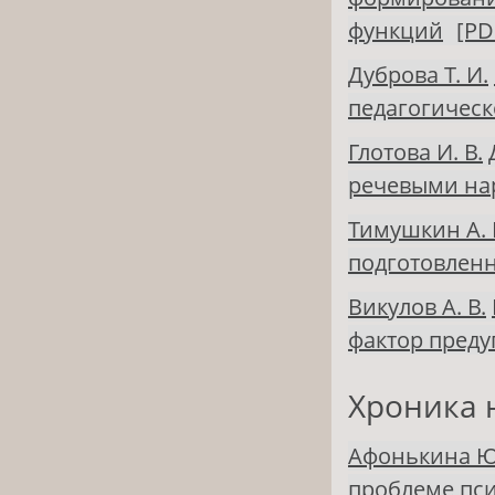
функций
[PD
Дуброва Т. И.
педагогическ
Глотова И. В.
речевыми н
Тимушкин А. 
подготовленн
Викулов А. В.
фактор пред
Хроника 
Афонькина Ю.
проблеме пси