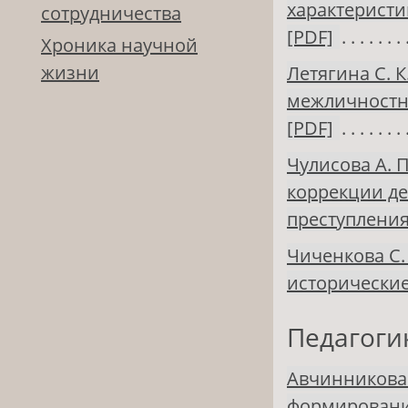
характерист
сотрудничества
[PDF]
Хроника научной
жизни
Летягина С. К
межличностн
[PDF]
Чулисова А. П
коррекции де
преступлени
Чиченкова С.
исторически
Педагоги
Авчинникова 
формированию