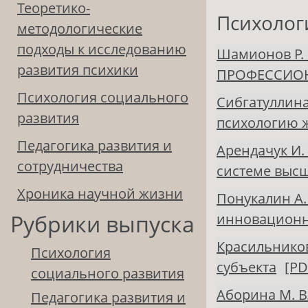
Теоретико-
Психолог
методологические
подходы к исследованию
Шамионов Р. 
развития психики
ПРОФЕССИО
Психология социального
Сибгатуллина
развития
психологию ж
Педагогика развития и
Арендачук И. 
сотрудничества
системе высш
Хроника научной жизни
Понукалин А.
Рубрики выпуска
инновационн
Красильников
Психология
субъекта
[PD
социального развития
Аборина М. В
Педагогика развития и