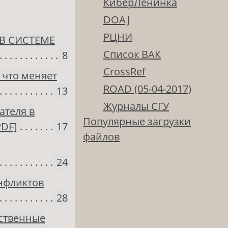
КиберЛенинка
DOAJ
РЦНИ
В СИСТЕМЕ
Список ВАК
8
CrossRef
 что меняет
ROAD (05-04-2017)
13
Журналы СГУ
ателя в
Популярные загрузки
PDF]
17
файлов
24
нфликтов
28
ственные