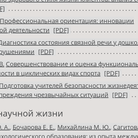
F]
Профессиональная ориентация: инновации
ой деятельности
[PDF]
Диагностика состояния связной речи у дошко
арушениями
[PDF]
В.
Совершенствование и оценка функционал
ости в циклических видах спорта
[PDF]
Подготовка учителей безопасности жизнедея
упреждения чрезвычайных ситуаций
[PDF]
научной жизни
 А.
,
Бочарова Е. Е.
,
Михайлина М. Ю.
,
Сагитова
хологического образования: из опыта межд