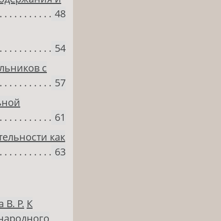
48
54
льников с
57
ьной
61
тельности как
63
 В. Р.
К
ународного