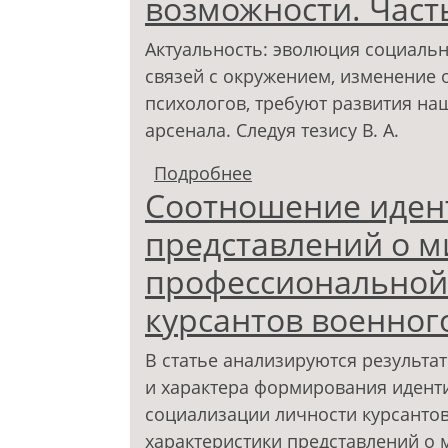
возможности. Част
другому человеку
Актуальность: эволюция социальн
связей с окружением, изменение 
психологов, требуют развития на
арсенала. Следуя тезису В. А.
Подробнее
о Полевые исследован
Соотношение иден
представлений о м
профессиональной
курсантов военног
В статье анализируются результа
и характера формирования идент
социализации личности курсантов
характеристики представлений о 