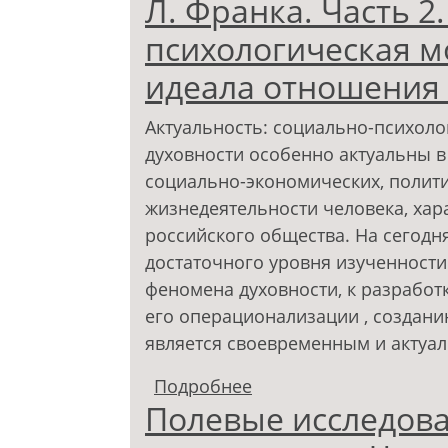
Л. Франка. Часть 2
психологическая м
идеала отношения 
Актуальность: социально-психол
духовности особенно актуальны 
социально-экономических, полити
жизнедеятельности человека, хар
российского общества. На сегодн
достаточного уровня изученности
феномена духовности, к разработ
его операционализации , создани
является своевременным и актуа
Подробнее
о Познавательный иде
Полевые исследова
структуре духовности 
психологическая мод