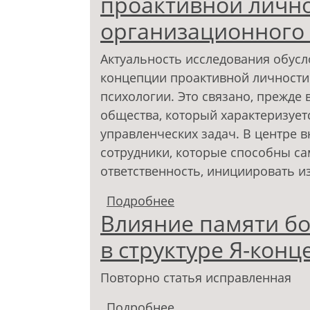
проактивной лично
организационного
Актуальность исследования обус
концепции проактивной личности
психологии. Это связано, прежде
общества, который характеризуе
управленческих задач. В центре
сотрудники, которые способны са
ответственность, инициировать и
Подробнее
о Теоретические подх
Влияние памяти бо
организационного по
в структуре Я-кон
Повторно статья исправленная
Подробнее
о Влияние памяти бол