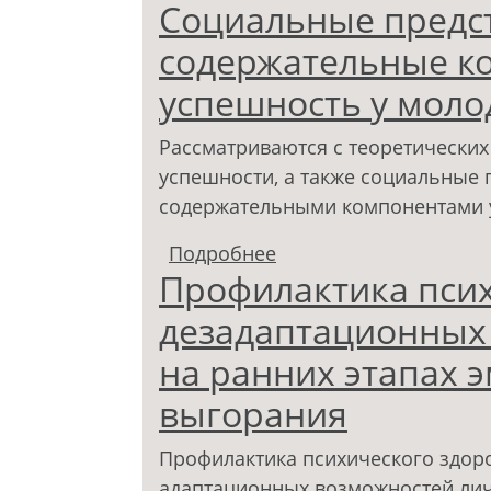
Социальные предс
подростков
содержательные к
успешность у мол
Рассматриваются с теоретически
успешности, а также социальные 
содержательными компонентами у
Подробнее
о Социальные предст
Профилактика псих
установки на успешно
дезадаптационных
на ранних этапах 
выгорания
Профилактика психического здор
адаптационных возможностей личн