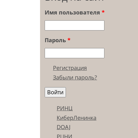
Имя пользователя
*
Пароль
*
Регистрация
Забыли пароль?
РИНЦ
КиберЛенинка
DOAJ
РЦНИ