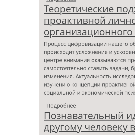
Теоретические под
концепции личности
проактивной лично
организационного
Процесс цифровизации нашего общ
происходит усложнение и ускорен
центре внимания оказываются пр
самостоятельно ставить задачи, 
изменения. Актуальность исслед
изучению концепции проактивной
социальной и экономической пси
Подробнее
о Теоретические подх
Познавательный и
организационного по
другому человеку в