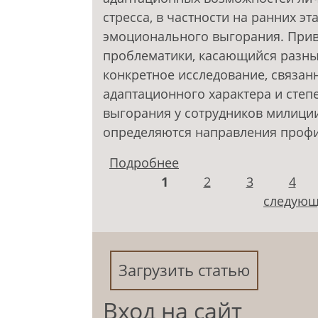
стресса, в частности на ранних 
эмоционального выгорания. Прив
проблематики, касающийся разных
конкретное исследование, связан
адаптационного характера и сте
выгорания у сотрудников милиции
определяются направления профи
Подробнее
о Профилактика псих
Страницы
1
проявлений личности
2
3
4
выгорания
следующ
Загрузить статью
Вход на сайт