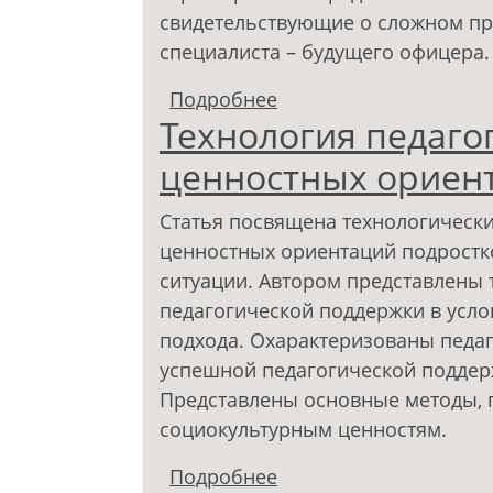
свидетельствующие о сложном пр
специалиста – будущего офицера.
Подробнее
о Соотношение иденти
Технология педаго
профессиональной со
ценностных ориен
Статья посвящена технологическ
ценностных ориентаций подростк
ситуации. Автором представлены 
педагогической поддержки в усл
подхода. Охарактеризованы педа
успешной педагогической поддер
Представлены основные методы,
социокультурным ценностям.
Подробнее
о Технология педаго