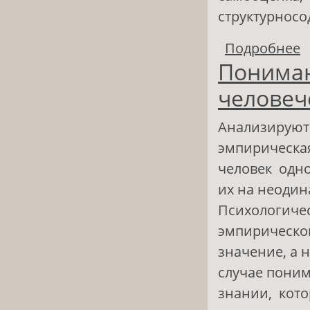
структурносо
Подробнее
о
Пониман
д
человеч
Анализируютс
эмпирическая
человек одн
их на неодин
Психологиче
эмпирической
значение, а 
случае пони
знании, кото