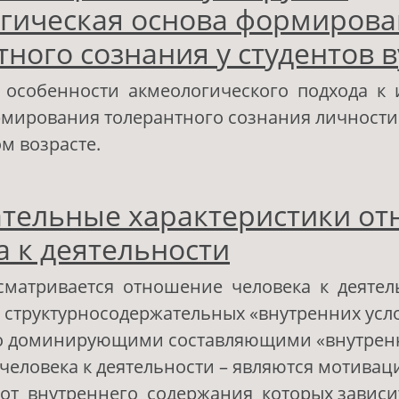
гическая основа формиров
ного сознания у студентов в
 особенности акмеологического подхода к
рмирования толерантного сознания личности
ом возрасте.
 Доверие к социальному миру как акмеологи
тельные характеристики о
ормирования толерантного сознания у студе
а к деятельности
сматривается отношение человека к деятел
 структурносодержательных «внутренних усл
то доминирующими составляющими «внутрен
человека к деятельности – являются мотива
 от внутреннего содержания которых зависи