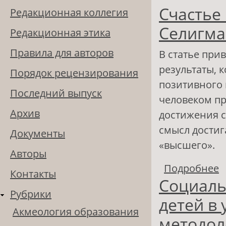
Счастье 
Редакционная коллегия
Селигм
Редакционная этика
Правила для авторов
В статье при
результаты, 
Порядок рецензирования
позитивного 
Последний выпуск
человеком пр
Архив
достижения с
смысл достиг
Документы
«высшего».
Авторы
Подробнее
о
Контакты
Социаль
Рубрики
детей в 
Акмеология образования
методол