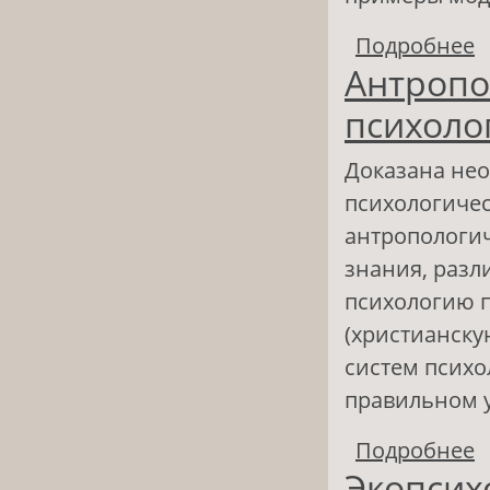
Подробнее
о
Антропо
п
психоло
Доказана не
психологичес
антропологич
знания, разл
психологию п
(христианску
систем психо
правильном у
Подробнее
о
Экопсих
з