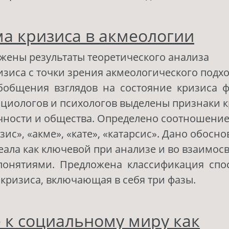
 Феномен «Акме»: личность, успешность, сре
а кризиса в акмеологии
ожены результаты теоретического анализа
зиса с точки зрения акмеологического подхо
обобщения взглядов на состояние кризиса 
оциологов и психологов выделены признаки 
чности и общества. Определено соотношени
зис», «акме», «кате», «катарсис». Дано обосн
еала как ключевой при анализе и во взаимосв
понятиями. Предложена классификация спо
кризиса, включающая в себя три фазы.
 Проблема кризиса в акмеологии
 к социальному миру как