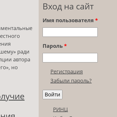
Вход на сайт
Имя пользователя
*
риментальные
вестного
ения
Пароль
*
ьшему» ради
пции автора
го», но
Регистрация
Забыли пароль?
м
олучие
РИНЦ
ания