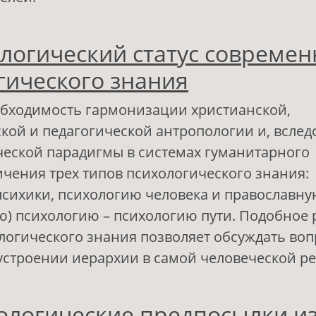
 Психология академическая и психология пра
логический статус современ
оиск путей к взаимопониманию и взаимодей
гического знания
обходимость гармонизации христианской,
кой и педагогической антропологии и, вслед
еской парадигмы в системах гуманитарного
ичения трех типов психологического знания:
сихики, психологию человека и православн
ю) психологию – психологию пути. Подобное
логического знания позволяет обсуждать воп
строении иерархии в самой человеческой ре
 Антропологический статус современного пс
ологические предпосылки и
нания