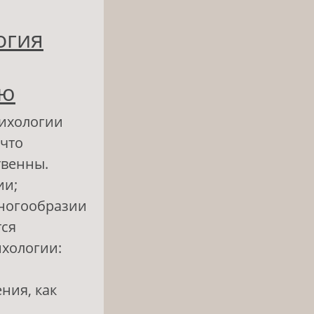
овеческого
огия
ию
сихологии
 что
твенны.
ии;
многообразии
тся
ихологии:
ния, как