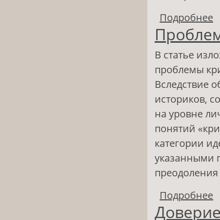
Подробнее
о
Проблем
В статье изл
проблемы кри
Вследствие 
историков, с
на уровне ли
понятий «кри
категории ид
указанными 
преодоления 
Подробнее
о
Доверие