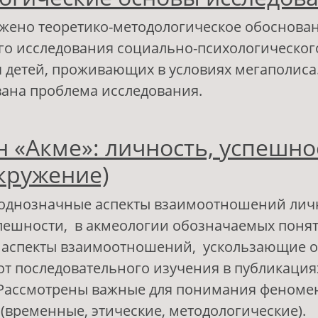
ожено теоретико-методологическое обоснова
го исследования социально-психологическог
 детей, проживающих в условиях мегаполиса
ана проблема исследования.
 Социально-психологическое благополучие д
 «Акме»: личность, успешно
словиях мегаполиса: методологические осно
сследования
окружение)
однозначные аспекты взаимоотношений личн
пешности, в акмеологии обозначаемых понят
, аспекты взаимоотношений, ускользающие о
от последовательного изучения в публикация
Рассмотрены важные для понимания феномен
(временные, этические, методологические).