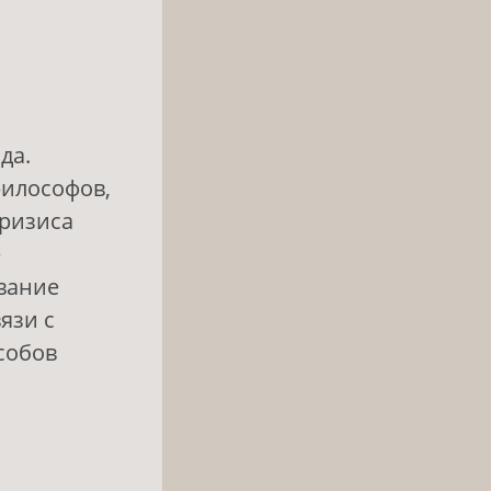
да (окружение)
да.
философов,
кризиса
е
ование
язи с
собов