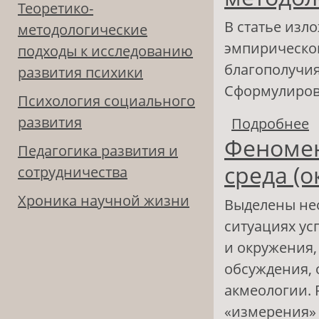
Теоретико-
В статье изл
методологические
эмпирическо
подходы к исследованию
благополучия
развития психики
Сформулиров
Психология социального
развития
Подробнее
о
Феномен
у
Педагогика развития и
и
среда (
сотрудничества
Хроника научной жизни
Выделены не
ситуациях ус
и окружения
обсуждения, 
акмеологии. 
«измерения» 