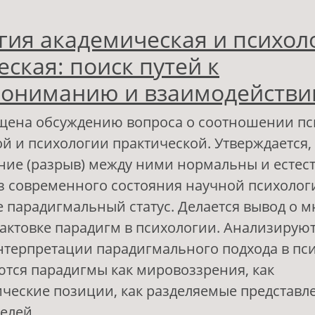
 Понимание субъектом трех реальностей чел
гия академическая и психол
ытия
ская: поиск путей к
ониманию и взаимодейств
ящена обсуждению вопроса о соотношении п
й и психологии практической. Утверждается,
ние (разрыв) между ними нормальны и естес
з современного состояния научной психолог
е парадигмальный статус. Делается вывод о 
рактовке парадигм в психологии. Анализирую
терпретации парадигмального подхода в пс
тся парадигмы как мировоззрения, как
ческие позиции, как разделяемые представле
елей.