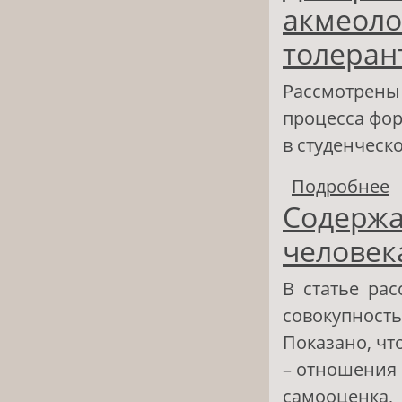
акмеоло
толерант
Рассмотрены
процесса фо
в студенческ
Подробнее
о
Содержа
ф
человек
В статье рас
совокупность
Показано, ч
– отношения 
самооценка,