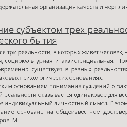
держательная организация качеств и черт ли
 Содержательные характеристики отношения 
ие субъектом трех реально
еятельности
еского бытия
я три реальности, в которых живет человек, 
, социокультурная и экзистенциальная. По
овременно существует в разных реальностя
аковых психологических основаниях.
ским основанием понимания суждений о фак
 реальности оказывается одинаковое для вс
не индивидуальный личностный смысл. В это
мание основано на общеизвестном достов
рое М.