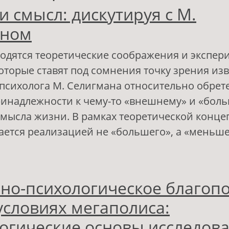
и смысл: дискутируя с М.
аном
водятся теоретические соображения и экспе
которые ставят под сомнения точку зрения из
психолога М. Селигмана относительно обрет
инадлежности к чему-то «внешнему» и «бол
мысла жизни. В рамках теоретической конце
ается реализацией не «большего», а «меньше
 Счастье и смысл: дискутируя с М. Селигмано
но-психологическое благоп
условиях мегаполиса:
огические основы исследов