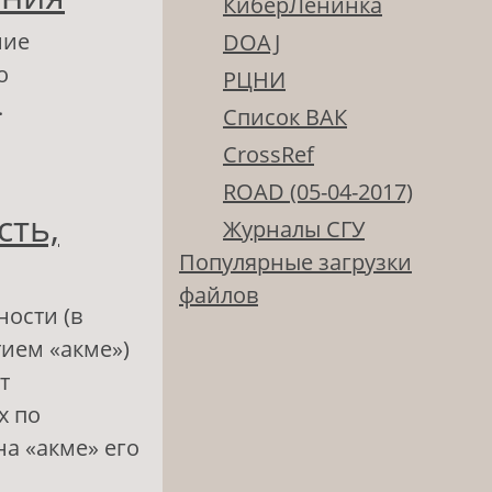
КиберЛенинка
ние
DOAJ
о
РЦНИ
.
Список ВАК
CrossRef
етей в
ROAD (05-04-2017)
сть,
вы
Журналы СГУ
Популярные загрузки
файлов
ости (в
ием «акме»)
т
х по
а «акме» его