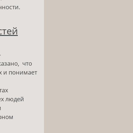
чности.
человека к
стей
–
казано, что
х и понимает
тах
ех людей
м
ерном