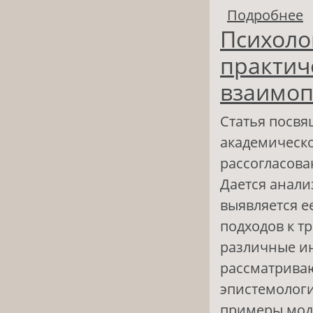
Подробнее
о
Психоло
б
практиче
взаимоп
Статья посв
академическо
рассогласова
Дается анали
выявляется е
подходов к т
различные ин
рассматриваю
эпистемологи
примеры мод