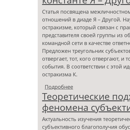
Статья посвящена межличностно
отношений в диаде Я – Другой. Н
остракизме, который связан с пр
представителя своей группы из 
командной сети в качестве ответ
Предложен треугольник субъектов
отвергает, тот, кого отвергают, и 
события. В соответствии с этой и
остракизма К.
Подробнее
о Межличностное отв
Теоретические под
онтологической конст
феномена субъект
Актуальность изучения теоретич
субъективного благополучия обу