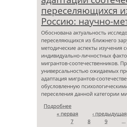
переселяющихся из
Россию: научно-ме
Обоснована актуальность исследо
переселяющихся из ближнего зар
методические аспекты изучения 
индивидуально-личностных факто
мигрантов-соотечественников. Пре
универсальностью ожидаемых пр
адаптация мигрантов-соотечестве
обусловленную психологическими
переселения данной категории ми
Подробнее
о Изучение социальн
Страницы
« первая
соотечественников, 
‹ предыдущая
7
Россию: научно-метод
8
9
…