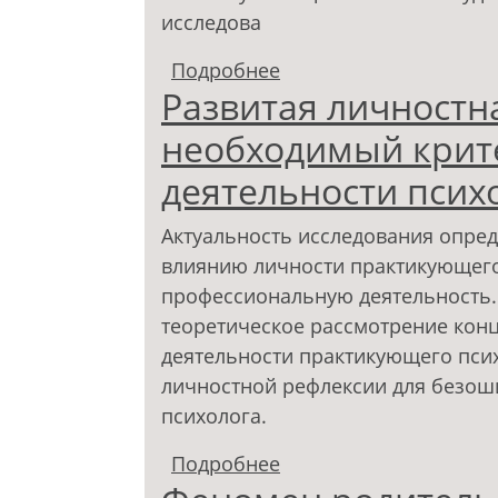
исследова
Подробнее
о Взаимосвязь социал
Развитая личностн
самоактуализация лич
необходимый крит
деятельности псих
Актуальность исследования опре
влиянию личности практикующего
профессиональную деятельность.
теоретическое рассмотрение конц
деятельности практикующего псих
личностной рефлексии для безош
психолога.
Подробнее
о Развитая личностна
успешной деятельнос