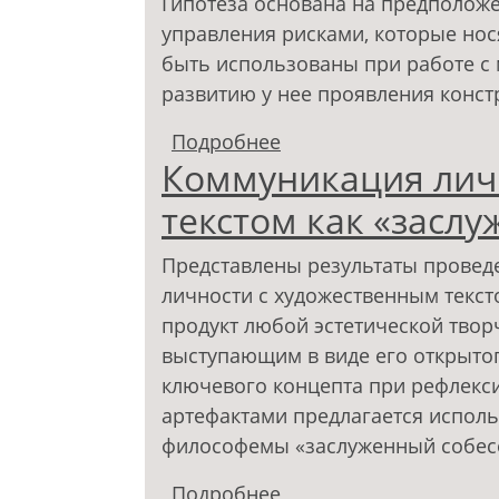
Гипотеза основана на предполож
управления рисками, которые нос
быть использованы при работе с
развитию у нее проявления конст
Подробнее
о Технологии риск-м
Коммуникация лич
активности молодежи
текстом как «засл
Представлены результаты провед
личности с художественным текс
продукт любой эстетической твор
выступающим в виде его открытог
ключевого концепта при рефлекс
артефактами предлагается испол
философемы «заслуженный собесе
Подробнее
о Коммуникация лично