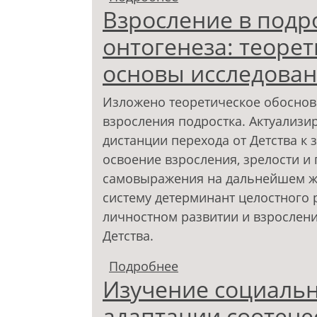
Взросление в подр
«заслуженным собесе
онтогенеза: теоре
основы исследова
Изложено теоретическое обоснов
взросления подростка. Актуализи
дистанции перехода от Детства к з
освоение взросления, зрелости и
самовыражения на дальнейшем ж
систему детерминант целостного 
личностном развитии и взрослени
Детства.
Подробнее
о Взросление в подро
Изучение социальн
методологические ос
адаптации соотече