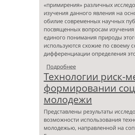
«примирения» различных исследо
изучения данного явления на осн
обилие современных научных пуб
посвященных вопросам изучения 
единого понимания природы этог
используются схожие по своему 
дифференциации определения это
Подробнее
о Теоретические под
Технологии риск-м
благополучия
формировании соц
молодежи
Представлены результаты исследо
возможности использования техн
молодежью, направленной на соп