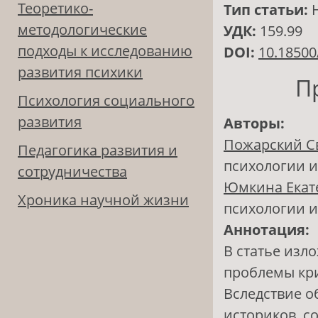
Теоретико-
Тип статьи:
методологические
УДК:
159.99
подходы к исследованию
DOI:
10.18500
развития психики
П
Психология социального
развития
Авторы:
Пожарский С
Педагогика развития и
психологии 
сотрудничества
Юмкина Екат
Хроника научной жизни
психологии 
Аннотация:
В статье изл
проблемы кри
Вследствие 
историков, с