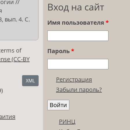
огии //
Вход на сайт
я
 вып. 4. С.
Имя пользователя
*
 terms of
Пароль
*
ense (CC-BY
Регистрация
XML
Забыли пароль?
9)
вития
РИНЦ