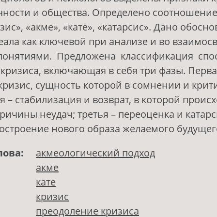
чности и общества. Определено соотношени
зис», «акме», «кате», «катарсис». Дано обосн
еала как ключевой при анализе и во взаимосв
понятиями. Предложена классификация спо
кризиса, включающая в себя три фазы. Перва
кризис, сущность которой в сомнении и крит
я – стабилизация и возврат, в которой проис
ричины неудач; третья – переоценка и катарси
остроение нового образа желаемого будущег
лова:
акмеологический подход
акме
кате
кризис
преодоление кризиса