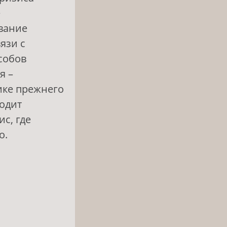
е
ование
язи с
собов
я –
ике прежнего
ходит
с, где
о.