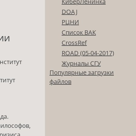
КиберЛенинка
DOAJ
РЦНИ
Список ВАК
ии
CrossRef
ROAD (05-04-2017)
нститут
Журналы СГУ
Популярные загрузки
титут
файлов
да.
философов,
кризиса