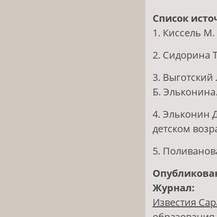
Список исто
1. Киссель М.
2. Сидорина Т
3. Выготский Л
Б. Эльконина. 
4. Эльконин 
детском возра
5. Поливанова
Опубликова
Журнал:
Известия Сар
образования. 