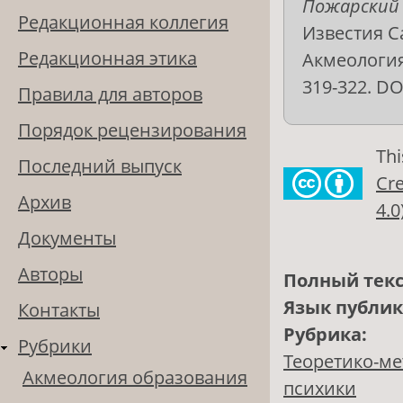
Пожарский С
Редакционная коллегия
Известия С
Редакционная этика
Акмеология 
319-322. DO
Правила для авторов
Порядок рецензирования
Thi
Последний выпуск
Cre
Архив
4.0
Документы
Авторы
Полный текс
Язык публи
Контакты
Рубрика:
Рубрики
Теоретико-ме
Акмеология образования
психики