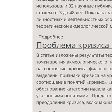
использовали 92 научные публика
стажем от 3 до 48 лет. Показана з
личностных и деятельностных ос
теоретической акмеологической мо
Подробнее
о Акмеологический по
Проблема кризиса 
профессиональной де
В статье изложены результаты те
точки зрения акмеологического 
на состояние кризиса философов
выделены признаки кризиса на у
соотношение понятий «кризис», «а
обоснование категории идеала ка
указанными понятиями. Предлож
преодоления кризиса, включающая