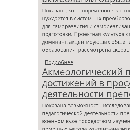
Показано, что современное высш
нуждается в системных преобразо
для саморазвития и самореализа
подготовки. Проектная культура с
доминант, акцентирующих общепе
образования, рассмотрена сквозь
Подробнее
о Проектная культура
Акмеологический п
образования
достижений в про
деятельности преп
Показана возможность исследова
педагогической деятельности пр
военном вузе посредством изучен
помощью метода контент-анализа