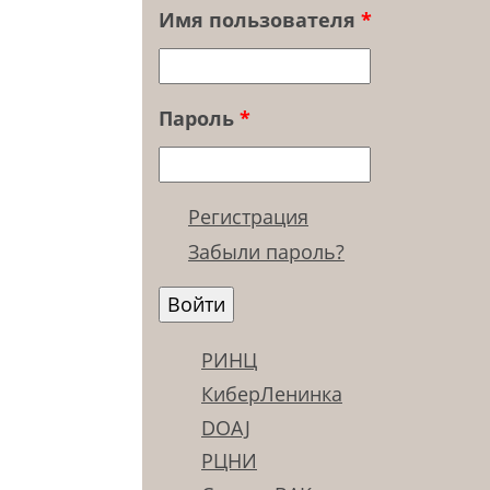
Имя пользователя
*
Пароль
*
Регистрация
Забыли пароль?
РИНЦ
КиберЛенинка
DOAJ
РЦНИ