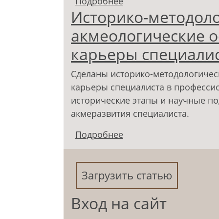
Подробнее
о Акмеологические а
Историко-методоло
подготовки будущего 
акмеологические о
карьеры специали
Сделаны историко-методологичес
карьеры специалиста в професси
исторические этапы и научные по
акмеразвития специалиста.
Подробнее
о Историко-методоло
развития карьеры сп
Загрузить статью
Вход на сайт