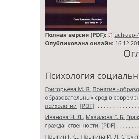
Полная версия (PDF):
uch-zap-
Опубликована онлайн:
16.12.20
Ог
Психология социальн
Григорьева М. В.
Понятие «образо
образовательных сред в совреме
психологии
[PDF]
Иванова Н. Л.
,
Мазилова Г. Б.
Граж
гражданственности
[PDF]
Прыгин Г. С.
,
Прыгина И. Л.
Струк