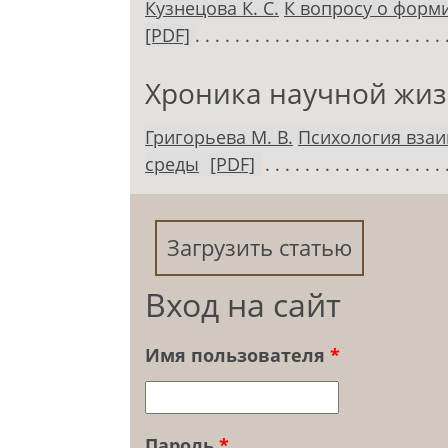
Кузнецова К. С.
К вопросу о форм
[PDF]
Хроника научной жи
Григорьева М. В.
Психология вза
среды
[PDF]
Загрузить статью
Вход на сайт
Имя пользователя
*
Пароль
*