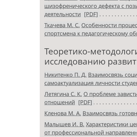
шизофренического дефекта с поз
деятельности
[PDF]
Ткачева М. С.
Особенности процес
спортсмена к педагогическому о
Теоретико-методолог
исследованию развит
Никитенко П. Д.
Взаимосвязь соци
самоактуализация личности студе
Летягина С. К.
О проблеме зависти
отношений
[PDF]
Кленова М. А.
Взаимосвязь готовн
Малышев И. В.
Характеристики ц
от профессиональной направленн