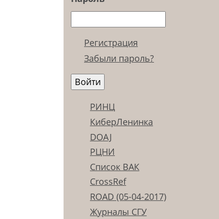
Регистрация
Забыли пароль?
РИНЦ
КиберЛенинка
DOAJ
РЦНИ
Список ВАК
CrossRef
ROAD (05-04-2017)
Журналы СГУ