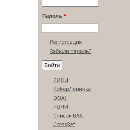
Пароль
*
Регистрация
Забыли пароль?
РИНЦ
КиберЛенинка
DOAJ
РЦНИ
Список ВАК
CrossRef