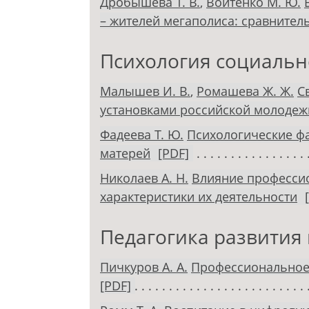
Дробышева Т. В.
,
Войтенко М. Ю.
– жителей мегаполиса: сравнител
Психология социальн
Малышев И. В.
,
Ромашева Ж. Ж.
С
установками российской молодеж
Фадеева Т. Ю.
Психологические ф
матерей
[PDF]
Николаев А. Н.
Влияние професси
характеристики их деятельности
Педагогика развития 
Пичкуров А. А.
Профессиональное 
[PDF]