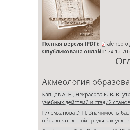
Полная версия (PDF):
akmeolog
Опубликована онлайн:
24.12.20
Ог
Акмеология образов
Капцов А. В.
,
Некрасова Е. В.
Внут
учебных действий и стадий стано
Гилемханова Э. Н.
Значимость баз
образовательной среды как услов