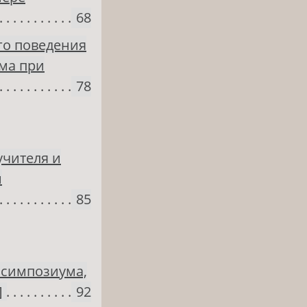
68
го поведения
ма при
78
учителя и
м
85
 симпозиума,
]
92