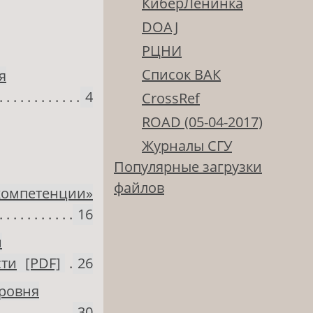
КиберЛенинка
DOAJ
РЦНИ
Список ВАК
я
4
CrossRef
ROAD (05-04-2017)
Журналы СГУ
Популярные загрузки
файлов
 компетенции»
16
й
сти
[PDF]
26
ровня
30