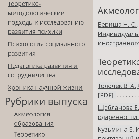
Теоретико-
Акмеолог
методологические
подходы к исследованию
Бериша Н. С.
развития психики
Индивидуаль
иностранного
Психология социального
развития
Теоретик
Педагогика развития и
исследов
сотрудничества
Толочек В. А.
Хроника научной жизни
[PDF]
Рубрики выпуска
Щебланова Е.
Акмеология
одаренности 
образования
Кузьмина Е. И
Теоретико-
притязаний 