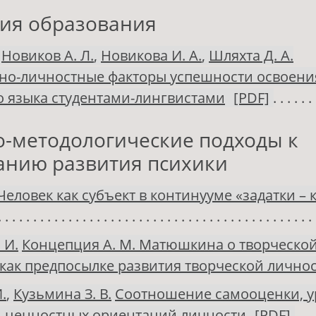
ия образования
,
Новиков А. Л.
,
Новикова И. А.
,
Шляхта Д. А.
но-личностные факторы успешности освоени
 языка студентами-лингвистами
[PDF]
о-методологические подходы к
анию развития психики
Человек как субъект в континууме «задатки –
 И.
Концепция А. М. Матюшкина о творческо
как предпосылке развития творческой лично
.
,
Кузьмина З. В.
Соотношение самооценки, у
и ценностных ориентаций личности
[PDF]