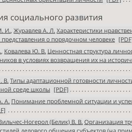
ия социального развития
. И.
,
Журавлев А. Л.
Характеристики нравстве
 представления о порядочном человеке
[PDF
.
,
Ковалева Ю. В.
Ценностная структура лично
ников в условиях возвращения их на истори
 В.
Типы адаптационной готовности личност
ьной среде школы
[PDF]
 А.
Понимание проблемной ситуации и успе
F]
Вильчес-Ногерол (Белик) В. В.
Организация тр
стилей делового общения субъектов (на при