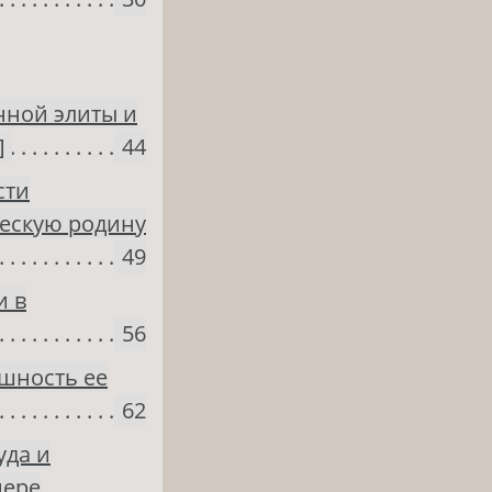
нной элиты и
]
44
сти
ческую родину
49
и в
56
шность ее
62
уда и
мере