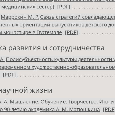
 медицинских сестер)
[PDF]
,
Маррокин М. Р.
Связь стратегий совладающе
ненных ориентаций выпускников детского до
 монастыре в Гватемале
[PDF]
ка развития и сотрудничества
А.
Полисубъектность культуры деятельности 
современном художественно-образовательно
[PDF]
научной жизни
 А.
Мышление. Обучение. Творчество: Итоги
о 90-летию академика А. М. Матюшкина
[PDF