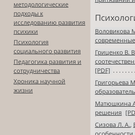
методологические
подходы к
Психолог
исследованию развития
Воловикова М
психики
современные
Психология
социального развития
Гриценко В. В
соотечествен
Педагогика развития и
[PDF]
сотрудничества
Хроника научной
Григорьева М.
жизни
образовател
Матюшкина А.
решения
[PD
Сизова Л. А.
,
особенности 