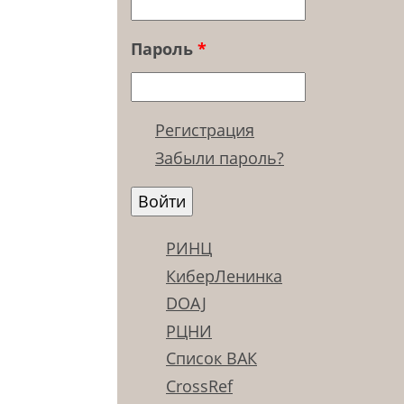
Пароль
*
Регистрация
Забыли пароль?
РИНЦ
КиберЛенинка
DOAJ
РЦНИ
Список ВАК
CrossRef