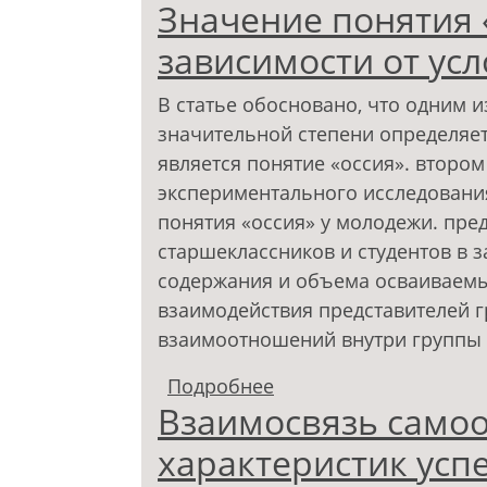
Значение понятия 
социализации детей-с
зависимости от ус
В статье обосновано, что одним 
значительной степени определяе
является понятие «оссия». второ
экспериментального исследовани
понятия «оссия» у молодежи. пре
старшеклассников и студентов в 
содержания и объема осваиваемых
взаимодействия представителей 
взаимоотношений внутри группы и
Подробнее
о Значение понятия «
Взаимосвязь само
условий социализаци
характеристик усп