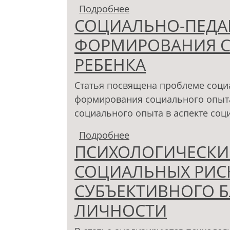
Подробнее
о СОЦИАЛЬНО-ПЕДАГ
СОЦИАЛЬНО-ПЕДА
БЕСПРИЗОРНОСТЬ Н
ФОРМИРОВАНИЯ С
РЕБЕНКА
Статья посвящена проблеме соци
формирования социального опыта
социального опыта в аспекте соц
Подробнее
о СОЦИАЛЬНО-ПЕДА
ПСИХОЛОГИЧЕСКИ
СОЦИАЛЬНОГО ОПЫТА
СОЦИАЛЬНЫХ РИС
СУБЪЕКТИВНОГО 
ЛИЧНОСТИ