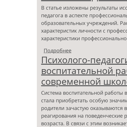
В статье изложены результаты ис
педагога в аспекте профессиона
образовательных учреждений. Ра
характеристик личности с профе
характеристики профессионально
Подробнее
о ПРЕДСТАВЛЕНИЯ О 
Психолого-педагог
ПРОФЕССИОНАЛЬНОГ
воспитательной ра
современной школ
Система воспитательной работы 
стала приобретать особую значимо
родители зачастую оказываются в
реагирования на поведенческие р
возраста. В связи с этим возника