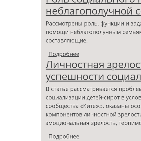
студентов педвуза
неблагополучной 
Рассмотрены роль, функции и зад
помощи неблагополучным семьям
составляющие.
Подробнее
о Роль социального п
Личностная зрелос
успешности социал
В статье рассматривается пробле
социализации детей-сирот в усло
сообщества «Китеж». оказаны ос
компонентов личностной зрелости,
эмоциональная зрелость, терпим
Подробнее
о Личностная зрелост