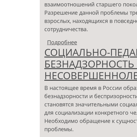
взаимоотношений старшего поколе
Разрешение данной проблемы тре
взрослых, находящихся в повседн
сотрудничества.
Подробнее
о Психолого-педагоги
СОЦИАЛЬНО-ПЕДАГ
подростками в совре
БЕЗНАДЗОРНОСТЬ
НЕСОВЕРШЕННОЛ
В настоящее время в России обра
безнадзорности и беспризорности
становятся значительными социа
для социализации конкретного чел
Необходимо обращение к сущнос
проблемы.