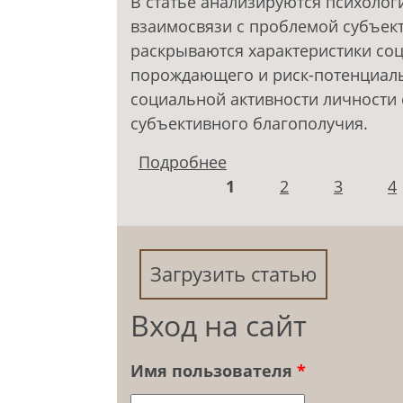
В статье анализируются психолог
взаимосвязи с проблемой субъект
раскрываются характеристики соц
порождающего и риск-потенциаль
социальной активности личности
субъективного благополучия.
Подробнее
о ПСИХОЛОГИЧЕСКИЕ
Страницы
1
ПРОБЛЕМА СУБЪЕКТ
2
3
4
Загрузить статью
Вход на сайт
Имя пользователя
*