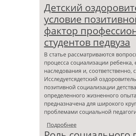
Детский оздоровит
условие позитивно
фактор профессио
студентов педвуза
В статье рассматриваются вопрос
процесса социализации ребенка, 
наследования и, соответственно,
Исследуетсядетский оздоровитель
позитивной социализации детства,
определенного жизненного опыта,
предназначена для широкого кру
проблемами социальной педагоги
Подробнее
о Детский оздоровите
Роль социального п
социализации детей 