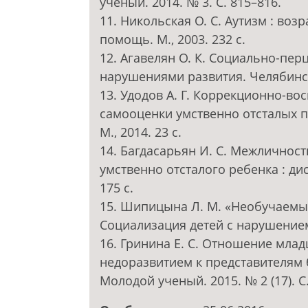
ученый. 2014. № 3. С. 815–816.
11. Никольская О. С. Аутизм : во
помощь. М., 2003. 232 с.
12. Агавелян О. К. Социально-пер
нарушениями развития. Челябинск,
13. Удодов А. Г. Коррекционно-в
самооценки умственно отсталых под
М., 2014. 23 с.
14. Багдасарьян И. С. Межлично
умственно отсталого ребенка : дис
175 с.
15. Шипицына Л. М. «Необучаемый
Социализация детей с нарушением 
16. Гринина Е. С. Отношение мла
недоразвитием к представителям
Молодой ученый. 2015. № 2 (17). С