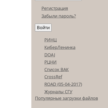
Регистрация
Забыли пароль?
РИНЦ
КиберЛенинка
DOAJ
РЦНИ
Список ВАК
CrossRef
ROAD (05-04-2017)
Журналы СГУ
Популярные загрузки файлов