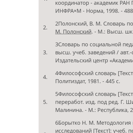
координатор - академик РАН Г
ИНФРА×М - Норма, 1998. - 488
2Полонский, В. М. Словарь п
2.
М. Полонский
. - М.: Высш. шк
3Словарь по социальной педаг
3.
высш. учеб. заведений / авт.-с
Издательский центр «Академия»
4Философский словарь [Текст] /
4.
Политиздат, 1981. - 445 с.
5Философский словарь [Текст]
5.
переработ. изд. под ред. Г. Ш
Малинина. - М.: Республика, 20
6Борытко Н. М. Методология 
исследований [Текст]: учеб. 