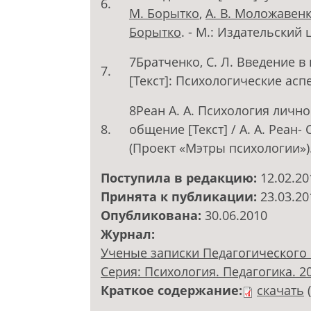
6.
М. Борытко
,
А. В. Моложавен
Борытко
. - М.: Издательский 
7Братченко, С. Л. Введение 
7.
[Текст]: Психологические аспек
8Реан А. А. Психология лично
8.
общение [Текст] / А. А. Реан- 
(Проект «Мэтры психологии»)
Поступила в редакцию:
12.02.20
Принята к публикации:
23.03.20
Опубликована:
30.06.2010
Журнал:
Ученые записки Педагогического 
Серия: Психология. Педагогика. 201
Краткое содержание:
скачать