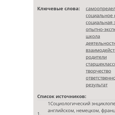
Ключевые слова:
самоопреде
социальное 
социальная 
опытно-эксп
школа
деятельност
взаимодейст
родители
старшекласс
творчество
ответственн
результат
Список источников:
1Социологический энциклопед
английском, немецком, франц
1.