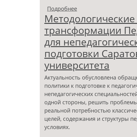
Подробнее
о Методологические 
Методологические
модуля для непедагог
Саратовского государ
трансформации Пе
для непедагогичес
подготовки Сарато
университета
Актуальность обусловлена обращ
политики к подготовке к педагоги
непедагогических специальностей
одной стороны, решить проблемы 
реальной потребностью классиче
целей, содержания и структуры п
условиях.