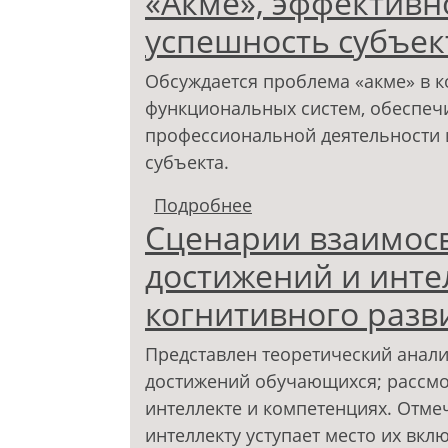
«Акме», эффективн
успешность субъек
Обсуждается проблема «акме» в 
функциональных систем, обеспе
профессиональной деятельности 
субъекта.
Подробнее
о «Акме», эффективно
Сценарии взаимос
деятельности
достижений и инте
когнитивного разв
Представлен теоретический анал
достижений обучающихся; рассмо
интеллекте и компетенциях. Отме
интеллекту уступает место их вкл