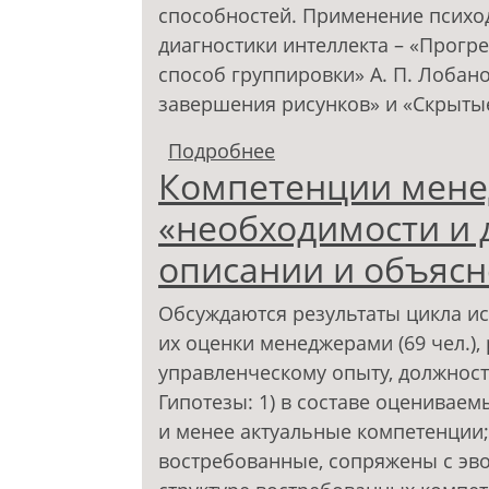
способностей. Применение психод
диагностики интеллекта – «Прогр
способ группировки» А. П. Лобано
завершения рисунков» и «Скрыты
Подробнее
о Сценарии взаимосв
Компетенции мене
интеллектуально- ког
«необходимости и 
описании и объяс
Обсуждаются результаты цикла и
их оценки менеджерами (69 чел.),
управленческому опыту, должнос
Гипотезы: 1) в составе оценивае
и менее актуальные компетенции;
востребованные, сопряжены с эво