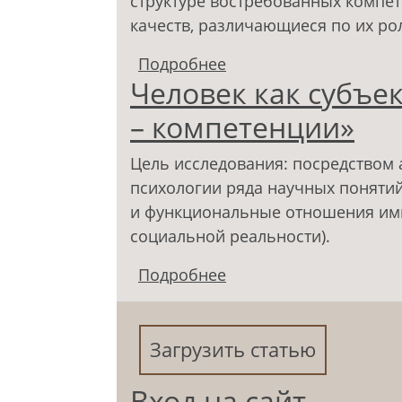
структуре востребованных компе
качеств, различающиеся по их рол
Подробнее
о Компетенции менед
Человек как субъек
достаточности» в оп
– компетенции»
Цель исследования: посредством 
психологии ряда научных понятий 
и функциональные отношения им
социальной реальности).
Подробнее
о Человек как субъек
Загрузить статью
Вход на сайт