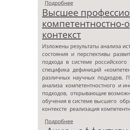
Подробнее
о Методологические 
Высшее профессио
модуля для непедагог
Саратовского государ
компетентностно-
контекст
Изложены результаты анализа ис
состояния и перспективы разви
подхода в системе российского
специфика дефиниций «компетент
различных научных подходов. 
анализа компетентностного и 
подходов, открывающие возможно
обучения в системе высшего об
контексте реализация компетент
Подробнее
о Высшее профессион
ориентированный кон