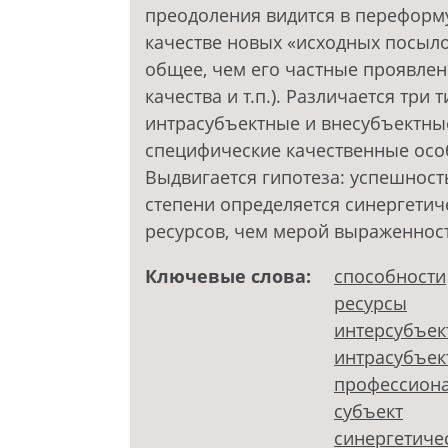
преодоления видится в переформу
качестве новых «исходных посыло
общее, чем его частные проявле
качества и т.п.). Различается три
интрасубъектные и внесубъектные
специфические качественные особ
Выдвигается гипотеза: успешност
степени определяется синергети
ресурсов, чем мерой выраженност
Ключевые слова:
способности
ресурсы
интерсубъек
интрасубъек
профессиона
субъект
синергетиче