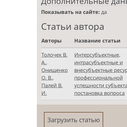
Дополнительные дан
Показывать на сайте:
да
Статьи автора
Авторы
Название статьи
Толочек В.
Интерсубъектные,
А.
,
интрасубъектные и
Онищенко
внесубъектные ресу
О. В.
,
профессиональной
Палей В.
успешности субъекта
И.
постановка вопроса
Загрузить статью