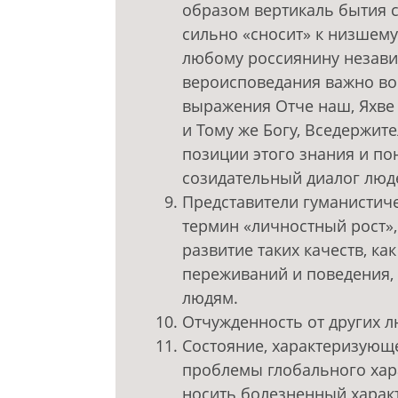
образом вертикаль бытия с
сильно «сносит» к низшему
любому россиянину незави
вероисповедания важно вов
выражения Отче наш, Яхве
и Тому же Богу, Вседержите
позиции этого знания и п
созидательный диалог люде
Представители гуманистиче
термин «личностный рост»
развитие таких качеств, ка
переживаний и поведения,
людям.
Отчужденность от других 
Состояние, характеризующ
проблемы глобального хара
носить болезненный харак