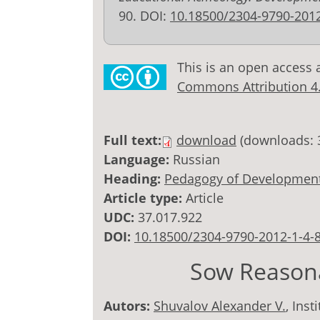
90. DOI:
10.18500/2304-9790-2012
This is an open access 
Commons Attribution 4.0
Full text:
download
(downloads: 
Language:
Russian
Heading:
Pedagogy of Development
Article type:
Article
UDC:
37.017.922
DOI:
10.18500/2304-9790-2012-1-4-
Sow Reasona
Autors:
Shuvalov Alexander V.
, Ins