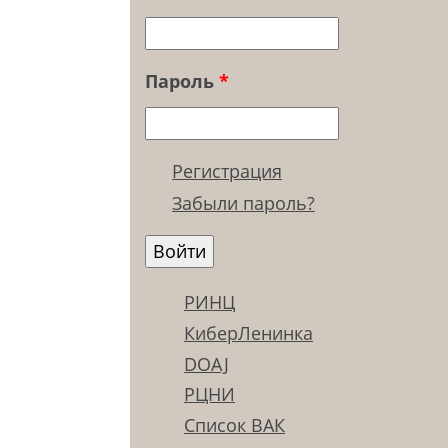
Пароль
*
Регистрация
Забыли пароль?
РИНЦ
КиберЛенинка
DOAJ
РЦНИ
Список ВАК