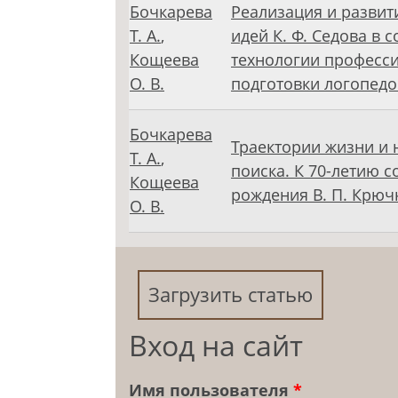
Бочкарева
Реализация и развит
Т. А.
,
идей К. Ф. Седова в 
Кощеева
технологии професс
О. В.
подготовки логопедо
Бочкарева
Траектории жизни и 
Т. А.
,
поиска. К 70-летию с
Кощеева
рождения В. П. Крюч
О. В.
Загрузить статью
Вход на сайт
Имя пользователя
*