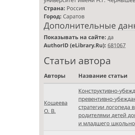
университет имени Н.Г. Черныше
Страна:
Россия
Город:
Саратов
Дополнительные дан
Показывать на сайте:
да
AuthorID (eLibrary.Ru):
681067
Статьи автора
Авторы
Название статьи
Конструктивно-убеж
превентивно-убежд
Кощеева
стратегии логопеда в
О. В.
родителями детей д
и младшего школьно