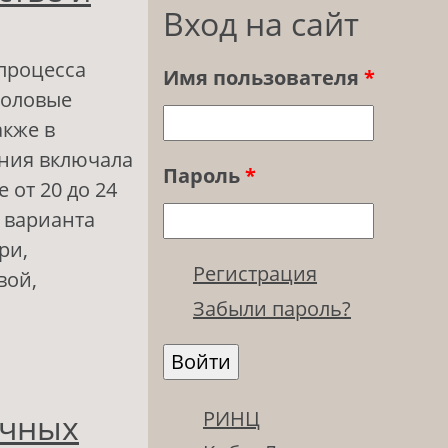
Вход на сайт
процесса
Имя пользователя
*
половые
акже в
ания включала
Пароль
*
 от 20 до 24
 варианта
ри,
Регистрация
вой,
Забыли пароль?
одительские
РИНЦ
ичных