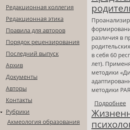
родител
Редакционная коллегия
Редакционная этика
Проанализир
формирования
Правила для авторов
различия в п
Порядок рецензирования
родительских
Последний выпуск
в себя 60 рес
лет). Примен
Архив
методики «Ди
Документы
адаптированн
Авторы
методики PARI
Контакты
Подробнее
о
Жизненн
Рубрики
у
Акмеология образования
психоло