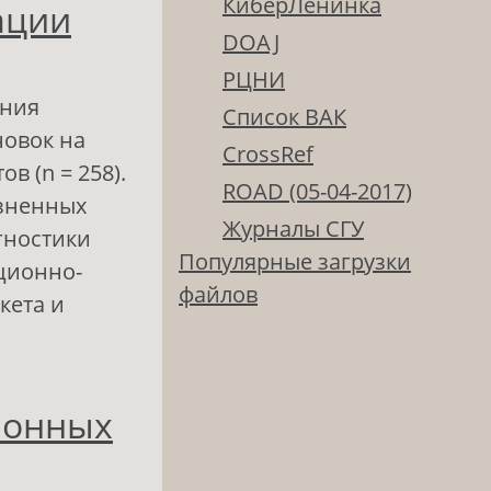
КиберЛенинка
ации
DOAJ
РЦНИ
ения
Список ВАК
новок на
CrossRef
 (n = 258).
ROAD (05-04-2017)
изненных
Журналы СГУ
гностики
Популярные загрузки
ционно-
файлов
кета и
ические
ионных
ьной