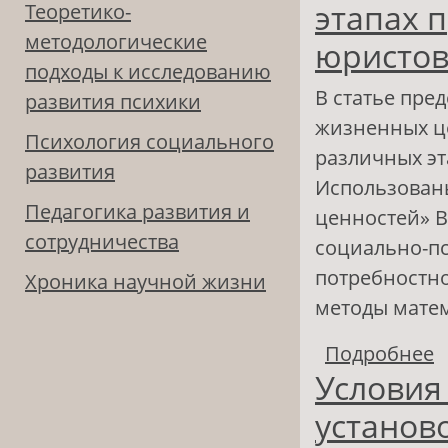
этапах 
Теоретико-
методологические
юристо
подходы к исследованию
В статье пре
развития психики
жизненных це
Психология социального
различных эт
развития
Использован
Педагогика развития и
ценностей» В
сотрудничества
социально-пс
потребностно
Хроника научной жизни
методы матем
Подробнее
о
Условия
у
с
установ