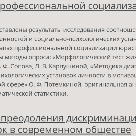
профессиональной социализ
в
дставлены результаты исследования соотнош
нностей и социально-психологических уста
апах профессиональной социализации юристов
ы методы опроса: «Морфологический тест ж
. Ф. Сопова, Л. В. Карпушиной, «Методика диа
ихологических установок личности в мотива
й сфере» О. Ф. Потемкиной, оригинальная ан
атической статистики.
 Жизненные ценности и социально-психолог
 преодоления дискриминац
становки на различных этапах профессионал
оциализации юристов
ок в современном обществе