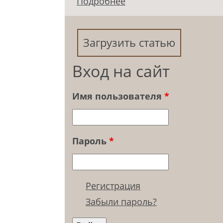
Подробнее
о «Акме» как вершина
самоактуализирующей
Загрузить статью
Вход на сайт
Имя пользователя
*
Пароль
*
Регистрация
Забыли пароль?