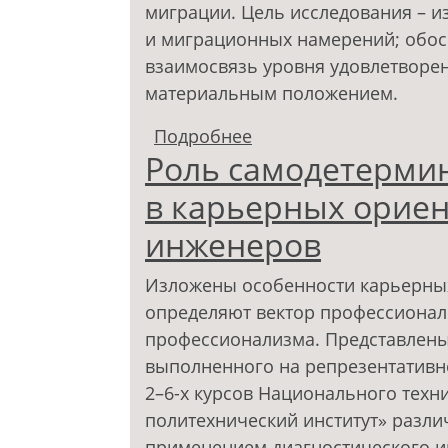
миграции. Цель исследования – 
и миграционных намерений; обос
взаимосвязь уровня удовлетворе
материальным положением.
Подробнее
о Карьерные ориента
Роль самодетерми
намерений личности
в карьерных орие
инженеров
Изложены особенности карьерны
определяют вектор профессионал
профессионализма. Представлены
выполненного на репрезентативной
2–6-х курсов Национального техн
политехнический институт» разли
применением диагностического и