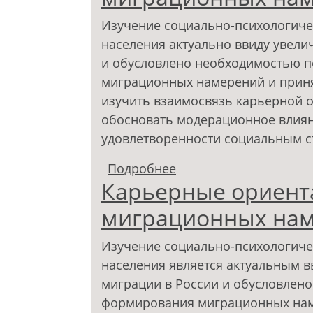
Изучение социально-психологиче
населения актуально ввиду увели
и обусловлено необходимостью 
миграционных намерений и приня
изучить взаимосвязь карьерной 
обосновать модерационное влиян
удовлетворенности социальным с
Подробнее
о Карьерные ориента
Карьерные ориент
намерений личности
миграционных нам
Изучение социально-психологиче
населения является актуальным в
миграции в России и обусловлен
формирования миграционных нам