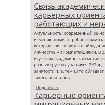
Связь академическ
карьерных ориента
работающих и нер
Актуальность: современный рынок
изменяющимися требованиями к к
которые заключаются в обладани
личностными компетенциями. В д
изучения академической мотивац
разных группах учащихся ВУЗов, 
занятости, т. е. теми, кто облада
такого опыта нет.
Подробнее
о Связь академическ
Карьерные ориент
группах работающих 
миграционных нам