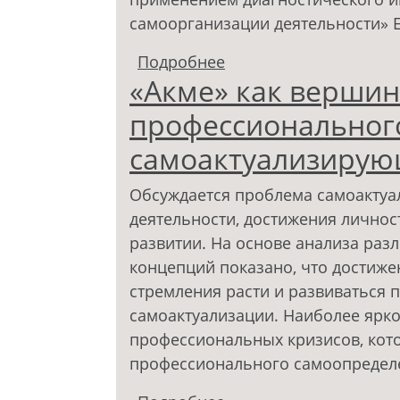
самоорганизации деятельности» Е
Подробнее
о Роль самодетермин
«Акме» как вершин
ориентациях будущих
профессиональног
самоактуализирую
Обсуждается проблема самоактуа
деятельности, достижения лично
развитии. На основе анализа раз
концепций показано, что достиже
стремления расти и развиваться п
самоактуализации. Наиболее ярко
профессиональных кризисов, кот
профессионального самоопределе