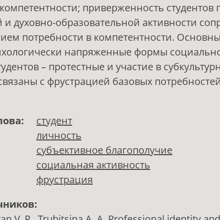
компетентности; приверженность студентов 
 и духовно-образовательной активности соп
ием потребности в компетентности. Основны
ихологически напряженные формы социальн
тудентов – протестные и участие в субкультур
связаны с фрустрацией базовых потребносте
лова:
студент
личность
субъективное благополучие
социальная активность
фрустрация
чников:
 V. R., Trubitsina A. A. Professional identity an