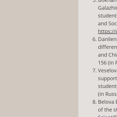
Galazhi
student
and Soci
https:/
Danilenk
differen
and Chin
156 (in 
Veselova
support
students
(in Russ
Belova E
of the 