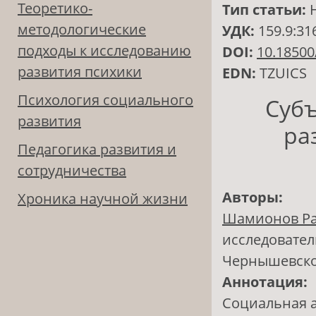
Теоретико-
Тип статьи:
методологические
УДК:
159.9:31
подходы к исследованию
DOI:
10.18500
развития психики
EDN:
TZUICS
Психология социального
Субъ
развития
ра
Педагогика развития и
сотрудничества
Авторы:
Хроника научной жизни
Шамионов Р
исследовател
Чернышевск
Аннотация:
Социальная а