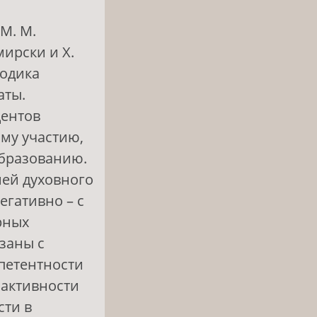
(M. M.
мирски и Х.
тодика
аты.
дентов
му участию,
образованию.
ей духовного
егативно – с
рных
заны с
петентности
 активности
сти в