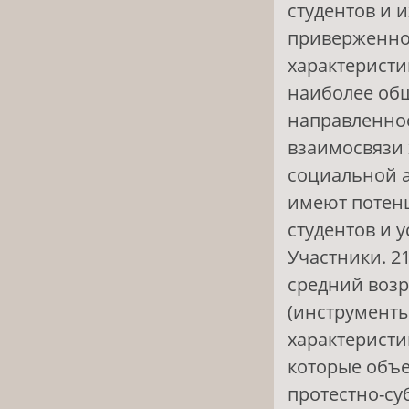
студентов и 
приверженно
характеристи
наиболее общ
направленнос
взаимосвязи 
социальной а
имеют потенц
студентов и 
Участники. 21
средний возра
(инструменты
характеристи
которые объе
протестно-су