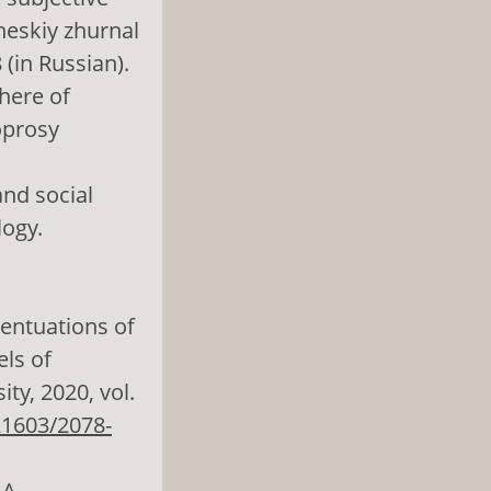
heskiy zhurnal
 (in Russian).
phere of
Voprosy
and social
logy.
centuations of
els of
ty, 2020, vol.
.21603/2078-
A.,