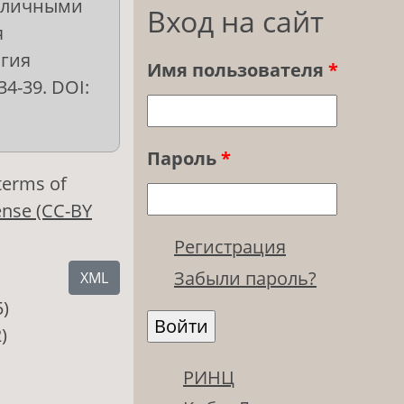
азличными
Вход на сайт
я
огия
Имя пользователя
*
34-39. DOI:
Пароль
*
 terms of
ense (CC-BY
Регистрация
Забыли пароль?
XML
5)
)
РИНЦ