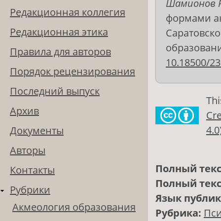
Шамионов Р
Редакционная коллегия
формами ак
Редакционная этика
Саратовско
образования
Правила для авторов
10.18500/23
Порядок рецензирования
Последний выпуск
Thi
Архив
Cre
4.0
Документы
Авторы
Полный текс
Контакты
Полный текс
Рубрики
Язык публи
Акмеология образования
Рубрика:
Пси