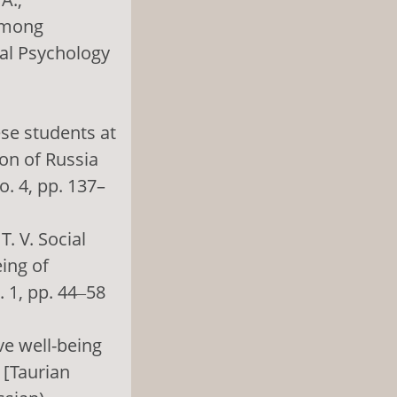
 among
ial Psychology
ese students at
ion of Russia
o. 4, pp. 137–
T. V. Social
eing of
. 1, pp. 44‒58
ive well-being
 [Taurian