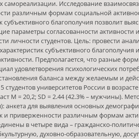
их самореализации. Исследование взаимосвя
сти различным формам социальной активно
к субъективного благополучия позволит выя
ие параметры согласованности активности 
ти личности студентов. Цель: провести анал
характеристик субъективного благополучия 
ктивности. Предполагается, что разные фор
иал удовлетворения психологических потре
установления баланса между желаемым и дей
5 студентов университетов России в возрасте 
ст М = 20,2; SD = 2.44 (42.3% – мужчины). Мет
): анкета для выявления основных демограф
к и приверженности различным формам акти
динены в четыре вида – гражданско-политич
бкультурную, духовно-образовательную, досу