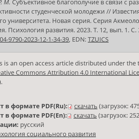
. М.
Субъективное благополучие в связи с р
тивности студенческой молодежи // Извести
го университета. Новая серия. Серия Акмеол
. Психология развития. 2023. Т. 12, вып. 1. С. 
04-9790-2023-12-1-34-39
, EDN:
TZUICS
s is an open access article distributed under the
ative Commons Attribution 4.0 International Lic
)
.
т в формате PDF(Ru):
скачать
(загрузок: 47
т в формате PDF(En):
скачать
(загрузок: 252
кации:
русский
хология социального развития