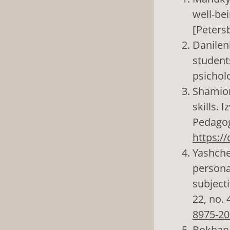
well-be
[Petersb
Danilenk
students
psicholo
Shamion
skills. 
Pedagogy
https:/
Yashche
personal
subjecti
22, no. 
8975-20
Bokhan T