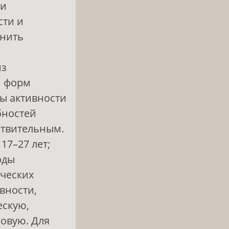
зи
сти и
снить
и
из
и форм
мы активности
бностей
ствительным.
17–27 лет;
оды
ических
вности,
ескую,
говую. Для