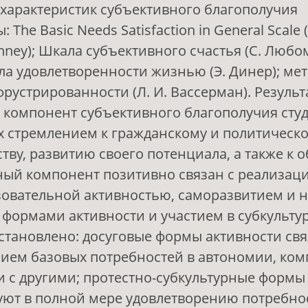
характеристик субъективного благополучия
 The Basic Needs Satisfaction in General Scale 
Finney); Шкала субъективного счастья (С. Любо
ла удовлетворенности жизнью (Э. Динер); ме
рустрированности (Л. И. Вассерман). Результ
компонент субъективного благополучия сту
х стремлением к гражданскому и политическо
тву, развитию своего потенциала, а также к 
ый компонент позитивно связан с реализаци
зовательной активностью, саморазвитием и н
формами активности и участием в субкульту
становлено: досуговые формы активности свя
ием базовых потребностей в автономии, ком
и с другими; протестно-субкультурные формы
уют в полной мере удовлетворению потребно