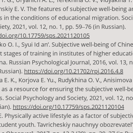
nskiy E. V. The features of subjective well-being
s in the conditions of educational migration. Soc
ety, 2021, vol. 12, no. 1, pp. 59‒76 (in Russian).
/doi.org/10.17759/sps.2021120105
o O. I., Syui Id an’. Subjective well-being of Chin
t stages of training in institutes of higher educat
a. Russian Psychological Journal, 2016, vol. 13, n
Russian).
https://doi.org/10.21702/rpj.2016.4.8
 E. K., Korjova E. Yu., Rudykhina O. V., Anisimova 
 as a resource for ensuring the subjective well-b
. Social Psychology and Society, 2021, vol. 12, no
ian).
https://doi.org/10.17759/sps.2021120104
. Physically active lifestyle as a factor of subject
student youth. Tavricheskiy nauchnyy obozrevatel’