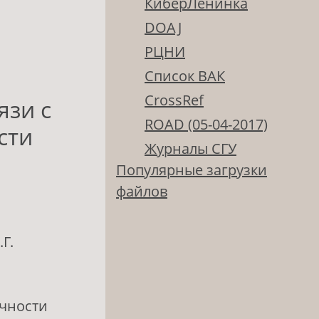
КиберЛенинка
DOAJ
РЦНИ
Список ВАК
CrossRef
язи с
ROAD (05-04-2017)
сти
Журналы СГУ
Популярные загрузки
файлов
Г.
ичности