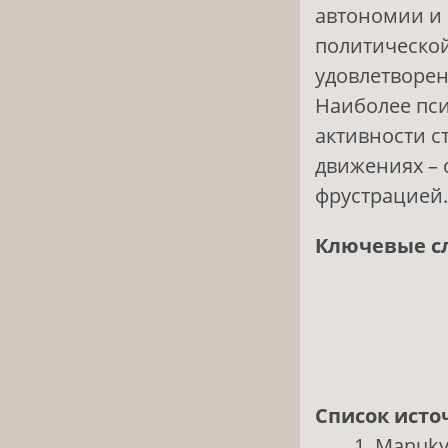
автономии и 
политической
удовлетворен
Наиболее пс
активности с
движениях – 
фрустрацией.
Ключевые с
Список исто
Manukyan