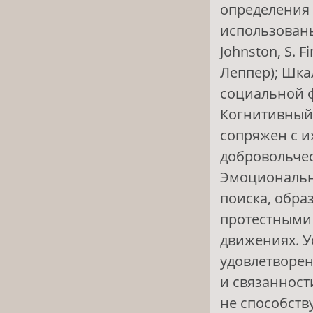
определения 
использованы:
Johnston, S. 
Леппер); Шка
социальной ф
Когнитивный 
сопряжен с и
добровольчес
Эмоциональн
поиска, обра
протестными 
движениях. У
удовлетворен
и связанност
не способств