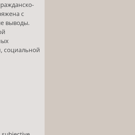
гражданско-
ряжена с
е выводы.
ой
ных
й, социальной
d subjective