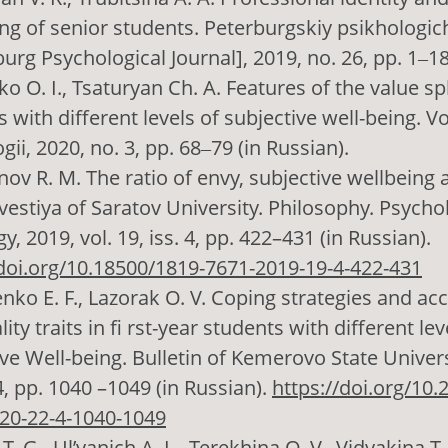
ing of senior students. Peterburgskiy psikhologic
urg Psychological Journal], 2019, no. 26, pр. 1‒18
o O. I., Tsaturyan Ch. A. Features of the value s
 with different levels of subjective well-being. 
gii, 2020, no. 3, pp. 68‒79 (in Russian).
ov R. M. The ratio of envy, subjective wellbeing 
Izvestiya of Saratov University. Philosophy. Psycho
, 2019, vol. 19, iss. 4, pp. 422–431 (in Russian).
/doi.org/10.18500/1819-7671-2019-19-4-422-431
nko E. F., Lazorak O. V. Coping strategies and ac
ity traits in fi rst-year students with different lev
ve Well-being. Bulletin of Kemerovo State Universi
4, pp. 1040 –1049 (in Russian).
https://doi.org/10
20-22-4-1040-1049
. G., Ul’yanich A. L., Terekhina O. V., Vidyakina T. 