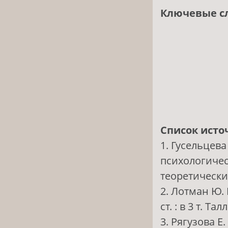
Ключевые с
Список исто
1. Гусельцева
психологичес
теоретически
2. Лотман Ю.
ст. : в 3 т. Та
3. Рягузова 