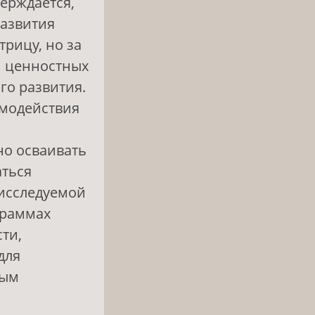
верждается,
развития
рицу, но за
и ценностных
го развития.
имодействия
но осваивать
аться
 исследуемой
граммах
ти,
для
ным