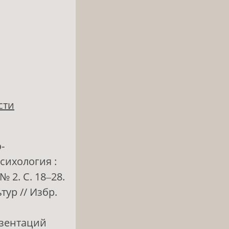
сти
-
сихология :
 2. С. 18‒28.
ур // Избр.
езентаций