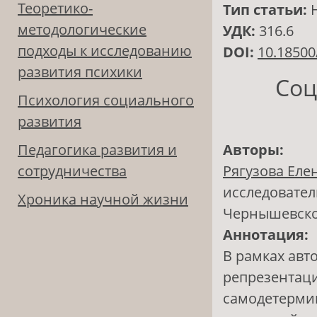
Теоретико-
Тип статьи:
методологические
УДК:
316.6
подходы к исследованию
DOI:
10.18500
развития психики
Соц
Психология социального
развития
Педагогика развития и
Авторы:
сотрудничества
Рягузова Еле
исследовател
Хроника научной жизни
Чернышевск
Аннотация:
В рамках авт
репрезентаци
самодетермин