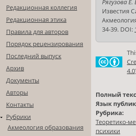
Рягузова Е. 
Редакционная коллегия
Известия С
Редакционная этика
Акмеология 
34-39. DOI:
Правила для авторов
Порядок рецензирования
Thi
Последний выпуск
Cre
Архив
4.0
Документы
Авторы
Полный текс
Язык публи
Контакты
Рубрика:
Рубрики
Теоретико-ме
Акмеология образования
психики