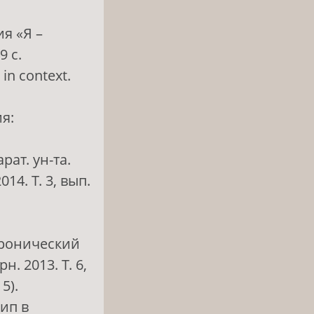
я «Я –
9 с.
in context.
я:
рат. ун-та.
4. Т. 3, вып.
хронический
. 2013. Т. 6,
5).
цип в