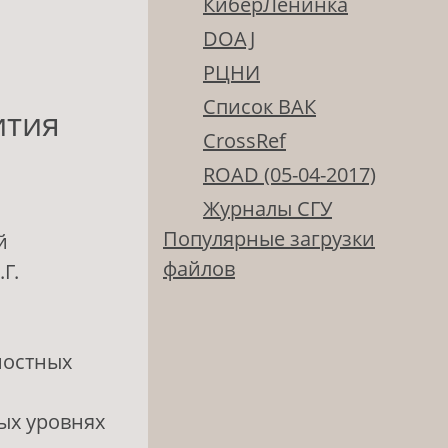
КиберЛенинка
DOAJ
РЦНИ
Список ВАК
ития
CrossRef
ROAD (05-04-2017)
Журналы СГУ
Популярные загрузки
й
файлов
Г.
ностных
ых уровнях