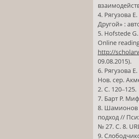
взаимодействи
4. Рягузова 
Другой» : авто
5. Hofstede G.
Online reading
http://scholar
09.08.2015).
6. Рягузова Е
Нов. сер. Акм
2. С. 120‒125.
7. Барт Р. Миф
8. Шамионов 
подход // Пси
№ 27. С. 8. UR
9. Слободчико