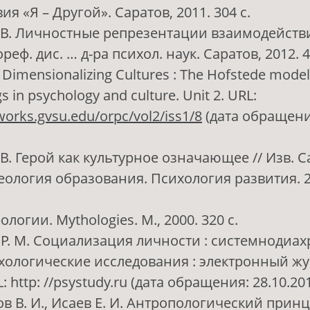
я «Я – Другой». Саратов, 2011. 304 с.
Е. В. Личностные репрезентации взаимодействи
реф. дис. … д-ра психол. наук. Саратов, 2012. 4
 Dimensionalizing Cultures : The Hofstede model 
s in psychology and culture. Unit 2. URL:
works.gvsu.edu/orpc/vol2/iss1/8
(дата обращени
. В. Герой как культурное означающее // Изв. Са
еология образования. Психология развития. 201
ологии. Mythologies. М., 2000. 320 с.
Р. М. Социализация личности : системнодиа
хологические исследования : электронный журн
L: http: //psystudy.ru (дата обращения: 28.10.201
в В. И., Исаев Е. И. Антропологический прин