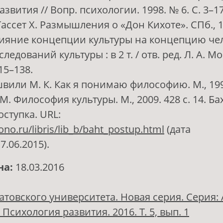
звития // Вопр. психологии. 1998. № 6. С. 3–17
Гассет Х. Размышления о «Дон Кихоте». СПб., 19
Влияние концепции культуры на концепцию чел
едований культуры : в 2 т. / отв. ред. Л. А. Мо
115–138.
вили М. К. Как я понимаю философию. М., 1990
 М. Философия культуры. М., 2009. 428 с. 14. Ба
ступка. URL:
no.ru/libris/lib_b/baht_postup.html
(дата
.06.2015).
на:
18.03.2016
атовского университета. Новая серия. Серия:
Психология развития. 2016. Т. 5, вып. 1