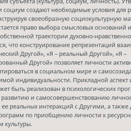
ия субъекта (культура, социум, личность). Ут
 и социум создают необходимые условия для 
нструируя своеобразную социокультурную мат
тается право выбора смысловых оснований 
обственной траектории духовно-нравственно
ся, что конструирование репрезентаций вза
ческий Другой», «Я – реальный Другой», «Я –
ованный Другой» позволяет личности актив
аптироваться в социальном мире и самосозид
имой индивидуальности. Прикладной аспект
ет быть реализован в психологических про
о развитию и самосовершенствованию личнос
ее реальных интеракций с Другими, а также 
программ по приобщению личности к ресурс
 культуры.