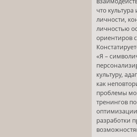
взаимодейств
что культура
личности, ко
личностью ос
ориентиров с
Констатирует
«Я – символи
персонализир
культуру, ад
как неповтор
проблемы мож
тренингов п
оптимизации 
разработки 
возможностям