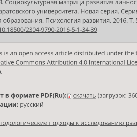
В.
Социокультурная матрица развития личност
аратовского университета. Новая серия. Сери
образования. Психология развития. 2016. Т. 5,
10.18500/2304-9790-2016-5-1-34-39
s is an open access article distributed under the
ative Commons Attribution 4.0 International Lic
)
.
т в формате PDF(Ru):
скачать
(загрузок: 36
кации:
русский
тодологические подходы к исследованию раз