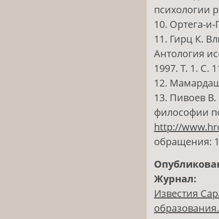
психологии ра
10. Ортега-и-
11. Гирц К. 
Антология иссл
1997. Т. 1. С. 
12. Мамардаш
13. Пивоев В.
философии по
http://www.hro
обращения: 17
Опубликова
Журнал:
Известия Сар
образования. 