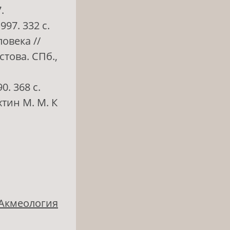
.
97. 332 с.
овека //
стова. СПб.,
. 368 с.
хтин М. М. К
 Акмеология