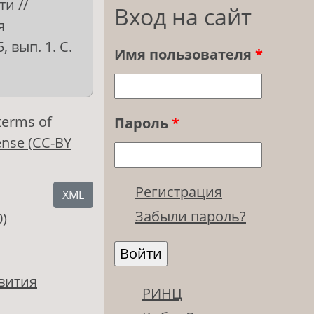
и //
Вход на сайт
я
 вып. 1. С.
Имя пользователя
*
 terms of
Пароль
*
ense (CC-BY
Регистрация
XML
Забыли пароль?
0)
вития
РИНЦ