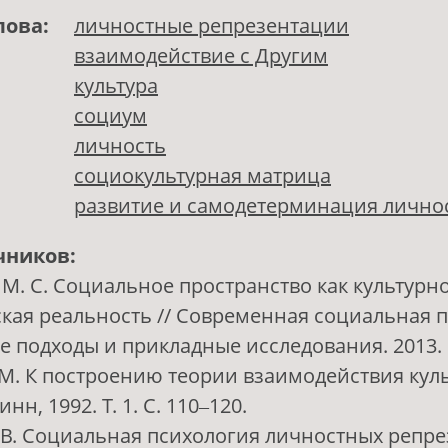
лова:
личностные репрезентации
взаимодействие с Другим
культура
социум
личность
социокультурная матрица
развитие и самодетерминация лично
чников:
 М. С. Социальное пространство как культурно
кая реальность // Современная социальная п
е подходы и прикладные исследования. 2013. №
 М. К построению теории взаимодействия культ
ллинн, 1992. Т. 1. С. 110‒120.
Е. В. Социальная психология личностных репр