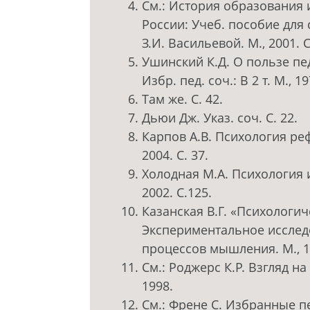
См.: История образования 
России: Учеб. пособие для с
З.И. Васильевой. М., 2001. С
Ушинский К.Д. О пользе пе
Избр. пед. соч.: В 2 т. М., 197
Там же. С. 42.
Дьюи Дж. Указ. соч. С. 22.
Карпов А.В. Психология ре
2004. С. 37.
Холодная М.А. Психология 
2002. С.125.
Казанская В.Г. «Психологи
Экспериментальное исслед
процессов мышления. М., 1
См.: Роджерс К.Р. Взгляд н
1998.
См.: Френе С. Избранные пе