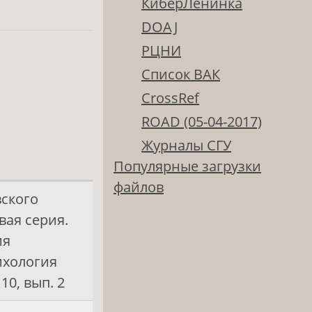
КиберЛенинка
DOAJ
РЦНИ
Список ВАК
CrossRef
ROAD (05-04-2017)
Журналы СГУ
Популярные загрузки
файлов
вского
вая серия.
ия
ихология
 10, вып. 2