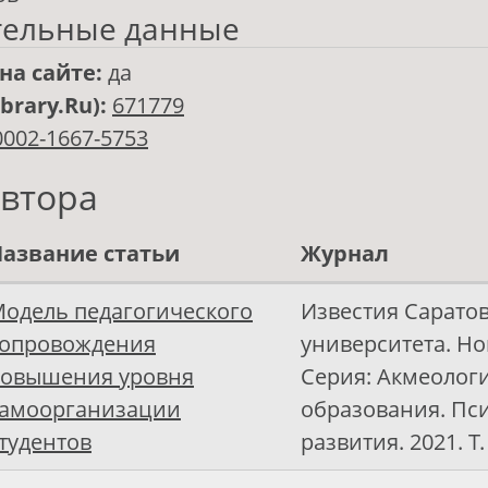
тельные данные
на сайте:
да
ibrary.Ru):
671779
0002-1667-5753
автора
азвание статьи
Журнал
одель педагогического
Известия Сарато
опровождения
университета. Но
овышения уровня
Серия: Акмеолог
амоорганизации
образования. Пс
тудентов
развития. 2021. Т.