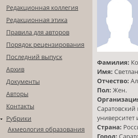
Редакционная коллегия
Редакционная этика
Правила для авторов
Порядок рецензирования
Последний выпуск
Фамилия:
Ко
Архив
Имя:
Светла
Отчество:
Ал
Документы
Пол:
Жен.
Авторы
Организаци
Контакты
Саратовский
университет 
Рубрики
Страна:
Росс
Акмеология образования
Город:
Сарат