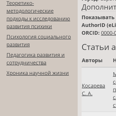
Теоретико-
Дополни
методологические
Показывать 
подходы к исследованию
AuthorID (eL
развития психики
ORCID:
0000-
Психология социального
развития
Статьи 
Педагогика развития и
Авторы
Н
сотрудничества
Хроника научной жизни
М
с
Косарева
п
С. А.
с
с