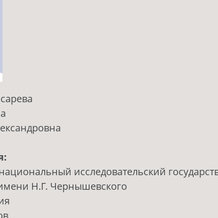
сарева
на
ександровна
я:
 национальный исследовательский государс
имени Н.Г. Чернышевского
ия
ов