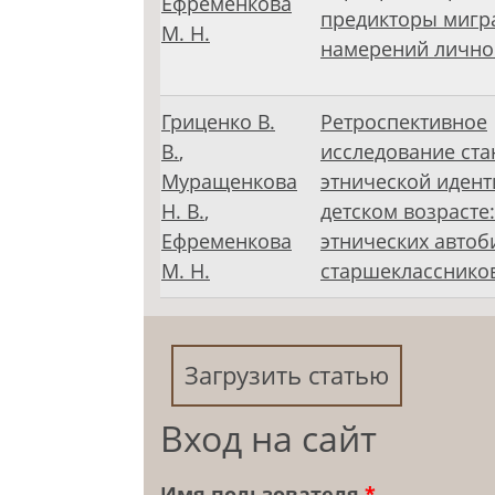
Ефременкова
предикторы мигр
М. Н.
намерений лично
Гриценко В.
Ретроспективное
В.
,
исследование ст
Муращенкова
этнической идент
Н. В.
,
детском возрасте
Ефременкова
этнических авто
М. Н.
старшекласснико
Загрузить статью
Вход на сайт
Имя пользователя
*