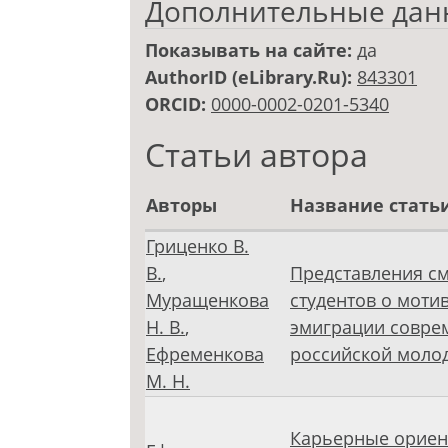
Дополнительные дан
Показывать на сайте:
да
AuthorID (eLibrary.Ru):
843301
ORCID:
0000-0002-0201-5340
Статьи автора
Авторы
Название стать
Гриценко В.
В.
,
Представления с
Муращенкова
студентов о моти
Н. В.
,
эмиграции совре
Ефременкова
российской моло
М. Н.
Карьерные ориен