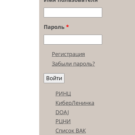
Пароль
*
Регистрация
Забыли пароль?
РИНЦ
КиберЛенинка
DOAJ
РЦНИ
Список ВАК