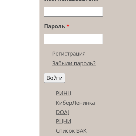
Пароль
*
Регистрация
Забыли пароль?
РИНЦ
КиберЛенинка
DOAJ
РЦНИ
Список ВАК