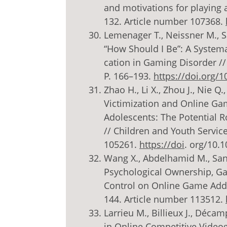
and motivations for playing 
132. Article number 107368.
Lemenager T., Neissner M., S
“How Should I Be”: A Systema
cation in Gaming Disorder // 
P. 166–193.
https://doi.org/
Zhao H., Li X., Zhou J., Nie Q
Victimization and Online Ga
Adolescents: The Potential R
// Children and Youth Servic
105261.
https://doi
. org/10.
Wang X., Abdelhamid M., Sand
Psychological Ownership, G
Control on Online Game Addi
144. Article number 113512.
Larrieu M., Billieux J., Déca
in Online Competitive Videog