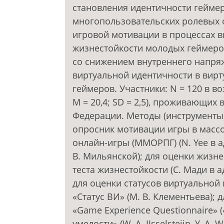
становления идентичности геймер
многопользовательских ролевых 
игровой мотивации в процессах в
жизнестойкости молодых геймеров
со снижением внутреннего напря
виртуальной идентичности в вир
геймеров. Участники: N = 120 в воз
M = 20,4; SD = 2,5), проживающих
Федерации. Методы (инструменты
опросник мотивации игры в масс
онлайн-игры (ММОРПГ) (N. Yee в ад
В. Мильянской); для оценки жизн
теста жизнестойкости (С. Мади в ад
для оценки статусов виртуальной
«Статус ВИ» (М. В. Клементьева);
«Game Experience Questionnaire» 
умелости» (W. A. IJsselsteijn, Y. A. 