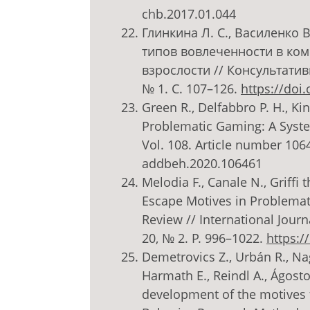
chb.2017.01.044
Глинкина Л. С., Василенко 
типов вовлеченности в ко
взрослости // Консультатив
№ 1. С. 107–126.
https://doi
Green R., Delfabbro P. H., Ki
Problematic Gaming: A Syste
Vol. 108. Article number 106
addbeh.2020.106461
Melodia F., Canale N., Griffi
Escape Motives in Problemat
Review // International Journ
20, № 2. P. 996–1022.
https:/
Demetrovics Z., Urbán R., Nagy
Harmath E., Reindl A., Ágost
development of the motives 