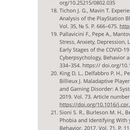
org/10.25215/0802.035
Tichon J. G., Mavin T. Exper
Analysis of the PlayStation 
Vol. 35, № 5. P. 666–675.
htt
Pallavicini F., Pepe A., Mant
Stress, Anxiety, Depression,
Early Stages of the COVID-1
Cyberpsychology, Behavior an
334–354. https:// doi.org/10
King D. L., Delfabbro P. H., Pe
Billieux J. Maladaptive Play
and Gaming Disorder: A Syste
2019. Vol. 73. Article numbe
https://doi.org/10.1016/j.cp
Sioni S. R., Burleson M. H., 
Phobia and Identifying With 
Behavior. 2017. Vol. 71. P. 1