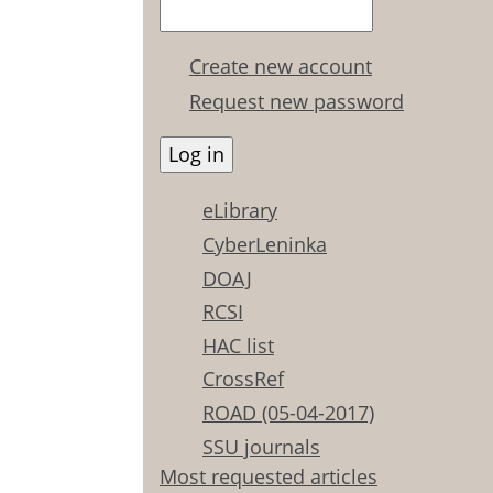
Create new account
Request new password
eLibrary
CyberLeninka
DOAJ
RCSI
HAC list
CrossRef
ROAD (05-04-2017)
SSU journals
Most requested articles