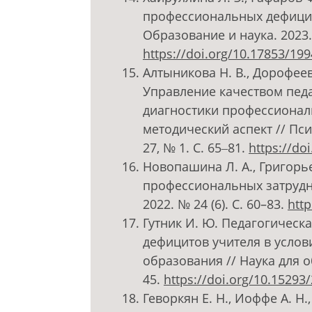
профессиональных дефицит
Образование и наука. 2023. 
https://doi.org/10.17853/19
Алтыникова Н. В., Дорофеев А
Управление качеством пед
диагностики профессионал
методический аспект // Пси
27, № 1. C. 65‒81.
https://do
Новопашина Л. А., Григорьев
профессиональных затрудне
2022. № 24 (6). С. 60–83.
http
Гутник И. Ю. Педагогическ
дефицитов учителя в усло
образования // Наука для об
45.
https://doi.org/10.15293
Геворкян Е. Н., Иоффе А. Н