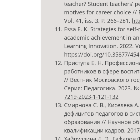
teacher? Student teachers’ p
motives for career choice //
Vol. 41, iss. 3. P. 266–281.
htt
Essa E. K. Strategies for sel
academic achievement in an 
Learning Innovation. 2022. Vol
https://doi.org/10.35877/454
Приступа Е. Н. Профессио
работников в сфере воспи
// Вестник Московского го
Серия: Педагогика. 2023. № 
7219-2023-1-121-132
Смирнова С. В., Киселева 
дефицитов педагогов в си
образования // Научное о
квалификации кадров. 2017.
Хайруллина Л. Э., Гафаров Ф