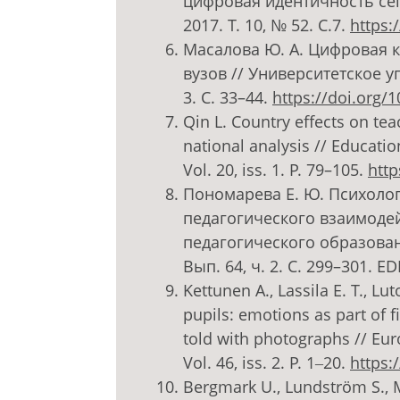
цифровая идентичность сег
2017. Т. 10, № 52. С.7.
https:
Масалова Ю. А. Цифровая 
вузов // Университетское уп
3. С. 33–44.
https://doi.org/
Qin L. Country effects on tea
national analysis // Educatio
Vol. 20, iss. 1. P. 79–105.
http
Пономарева Е. Ю. Психолог
педагогического взаимоде
педагогического образован
Вып. 64, ч. 2. С. 299–301.
Kettunen A., Lassila E. T., Lu
pupils: emotions as part of fi
told with photographs // Eur
Vol. 46, iss. 2. P. 1‒20.
https:
Bergmark U., Lundström S., 