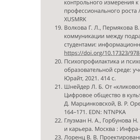
контрольного измерения к
профессионального роста //
XUSMRK
Волкова Г. Л., Пермякова В
коммуникации между подра
студентами: информационны
https://doi.org/10.17323/97
Психопрофилактика и псих
образовательной среде: учеб
Юрайт, 2021. 414 с.
Шнейдер Л. Б. От «кликово
Цифровое общество в культ
Д. Марцинковской, В. Р. Орес
164–171. EDN: NTNPKA
Глузман Н. А., Горбунова Н
и карьера. Москва : Инфра-
Лоренц В. В. Проектирова