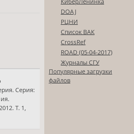
КиберЛенинка
DOAJ
РЦНИ
Список ВАК
CrossRef
ROAD (05-04-2017)
Журналы СГУ
Популярные загрузки
файлов
о
ерия. Серия:
ия.
12. Т. 1,