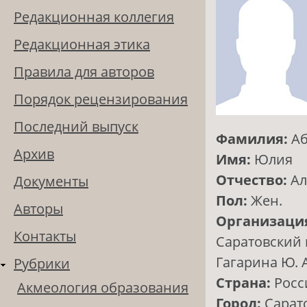
Редакционная коллегия
Редакционная этика
Правила для авторов
Порядок рецензирования
Последний выпуск
Фамилия:
А
Архив
Имя:
Юлия
Отчество:
Ал
Документы
Пол:
Жен.
Авторы
Организаци
Контакты
Саратовский 
Гагарина Ю. А
Рубрики
Страна:
Росс
Акмеология образования
Город:
Сарат