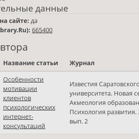
тельные данные
на сайте:
да
ibrary.Ru):
665400
автора
Название статьи
Журнал
Особенности
Известия Саратовског
мотивации
университета. Новая с
клиентов
Акмеология образован
психологических
Психология развития. 20
интернет-
вып. 2
консультаций