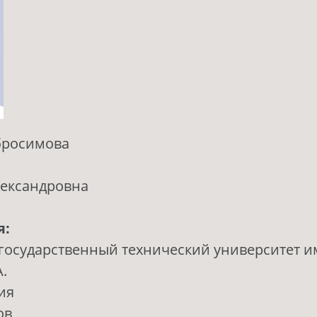
бросимова
ександровна
я:
государственный технический университет 
.
ия
ов