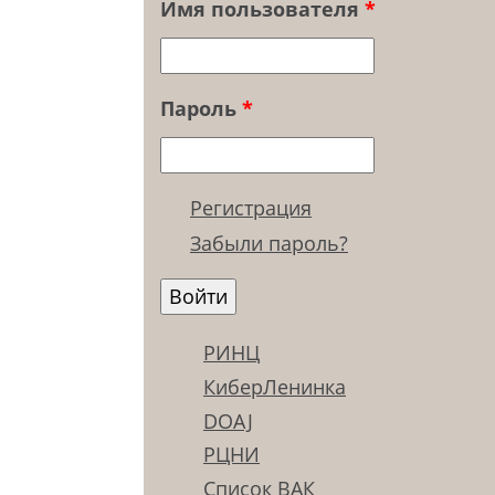
Имя пользователя
*
Пароль
*
Регистрация
Забыли пароль?
РИНЦ
КиберЛенинка
DOAJ
РЦНИ
Список ВАК