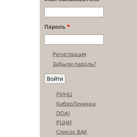
Пароль
*
Регистрация
Забыли пароль?
РИНЦ
КиберЛенинка
DOAJ
РЦНИ
Список ВАК