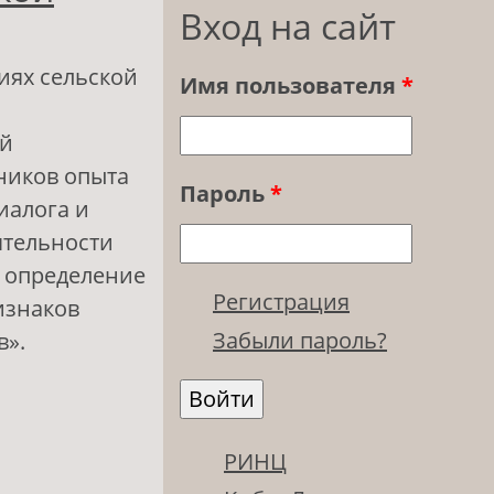
Вход на сайт
иях сельской
Имя пользователя
*
ой
ников опыта
Пароль
*
иалога и
ятельности
о определение
Регистрация
изнаков
Забыли пароль?
в».
ле
РИНЦ