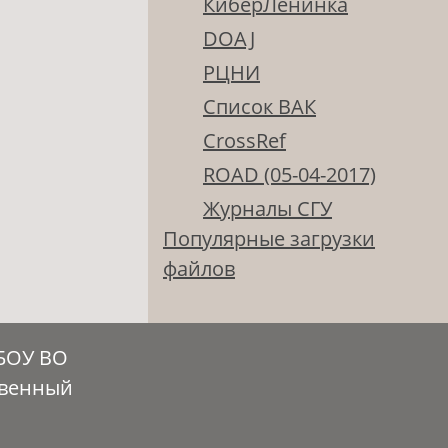
КиберЛенинка
DOAJ
РЦНИ
Список ВАК
CrossRef
ROAD (05-04-2017)
Журналы СГУ
Популярные загрузки
файлов
ГБОУ ВО
твенный