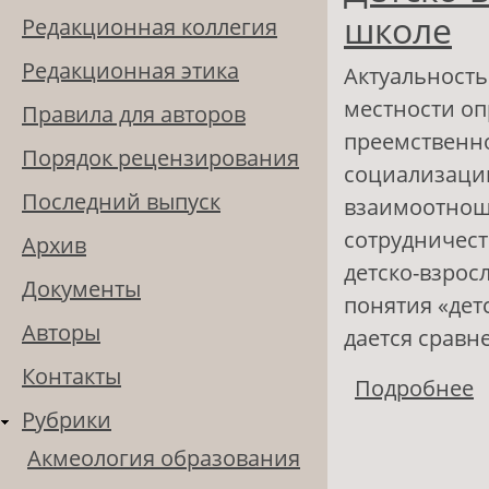
школе
Редакционная коллегия
Редакционная этика
Актуальность
местности о
Правила для авторов
преемственн
Порядок рецензирования
социализации
Последний выпуск
взаимоотноше
сотрудничест
Архив
детско-взрос
Документы
понятия «дет
Авторы
дается сравн
Контакты
Подробнее
о
Рубрики
Акмеология образования