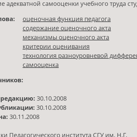
 адекватной самооценки учебного труда сту
лова:
оценочная функция педагога
содержание оценочного акта
механизмы оценочного акта
критерии оценивания
технология разноуровневой диффер
самооценка
чников:
 редакцию:
30.10.2008
убликации:
30.10.2008
на:
30.11.2008
ки Педагогического института СГУ им. Н.Г.