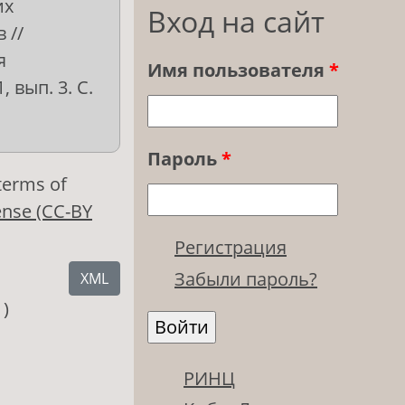
их
Вход на сайт
 //
я
Имя пользователя
*
 вып. 3. С.
Пароль
*
 terms of
ense (CC-BY
Регистрация
Забыли пароль?
XML
1)
РИНЦ