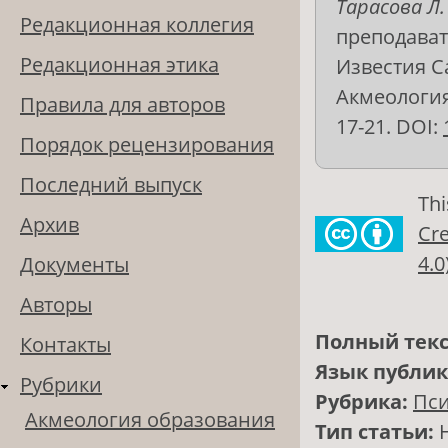
Тарасова Л. 
Редакционная коллегия
преподават
Редакционная этика
Известия С
Акмеология 
Правила для авторов
17-21. DOI:
Порядок рецензирования
Последний выпуск
Thi
Архив
Cre
4.0
Документы
Авторы
Полный текс
Контакты
Язык публи
Рубрики
Рубрика:
Пси
Акмеология образования
Тип статьи: