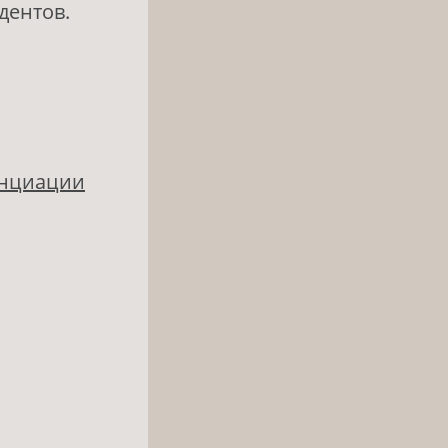
дентов.
енциации