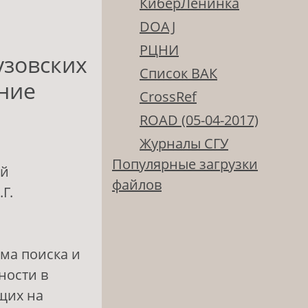
КиберЛенинка
DOAJ
РЦНИ
узовских
Список ВАК
ние
CrossRef
ROAD (05-04-2017)
Журналы СГУ
Популярные загрузки
ый
файлов
Г.
ма поиска и
ности в
щих на