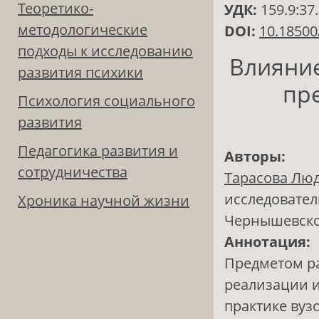
Теоретико-
УДК:
159.9:37
методологические
DOI:
10.18500
подходы к исследованию
Влияние
развития психики
пр
Психология социального
развития
Педагогика развития и
Авторы:
сотрудничества
Тарасова Лю
исследовател
Хроника научной жизни
Чернышевск
Аннотация:
Предметом ра
реализации 
практике вуз