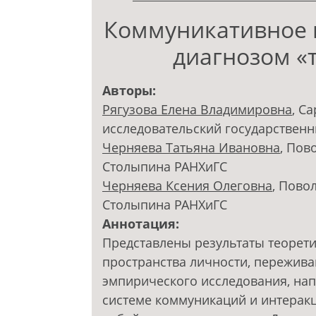
Коммуникативное п
диагнозом «т
Авторы:
Рягузова Елена Владимировна
, С
исследовательский государственн
Черняева Татьяна Ивановна
, Пов
Столыпина РАНХиГС
Черняева Ксения Олеговна
, Пово
Столыпина РАНХиГС
Аннотация:
Представлены результаты теорет
пространства личности, пережив
эмпирического исследования, на
системе коммуникаций и интеракц