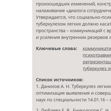
произошедших изменений, констр
налаживание «диалога сотруднич
Утверждается, что социально-пс
туберкулезом легких должно каса
пространства – коммуникаций с в
и усиления внутренних резервов 
Ключевые слова:
коммуникати
психотравм
репрезентац
туберкулез л
Список источников:
1. Данилов А. Н. Туберкулез легк
оптимизация выявления и соверше
наук по специальности 14.01.16 – 
2. Любаева Е. В., Ениколопов С. 