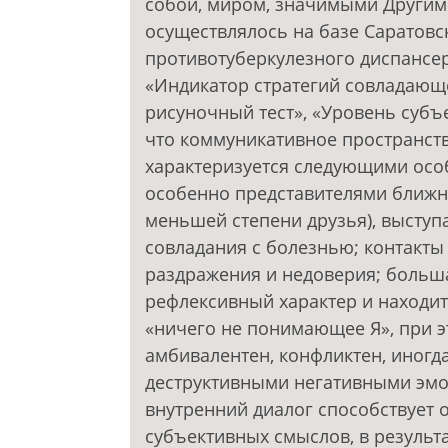
собой, миром, значимыми Другими
осуществлялось на базе Саратовс
противотуберкулезного диспансе
«Индикатор стратегий совладающ
рисуночный тест», «Уровень субъе
что коммуникативное пространств
характеризуется следующими особ
особенно представителями ближне
меньшей степени друзья), выступ
совладания с болезнью; контакты
раздражения и недоверия; больш
рефлексивный характер и находит
«ничего не понимающее Я», при э
амбивалентен, конфликтен, иногд
деструктивными негативными эмо
внутренний диалог способствует
субъективных смыслов, в результ