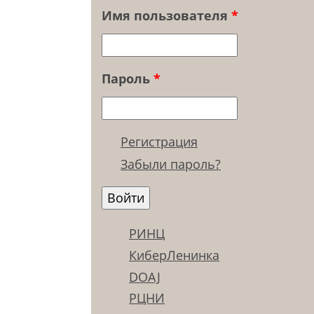
Имя пользователя
*
Пароль
*
Регистрация
Забыли пароль?
РИНЦ
КиберЛенинка
DOAJ
РЦНИ