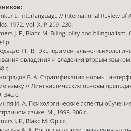
чников:
inker L. Interlanguage // International Review of 
ics. 1972. Vol. X. P. 209–230.
ers J. F., Blanc M. Bilinguality and bilingualism
4 р.
медадзе Н. В. Экспериментально-психологич
ования овладения и владения вторым языком.
8 с.
иноградов В. А. Стратификация нормы, интер
ие языку // Лингвистические основы препода
. 342 с.
имняя И. А. Психологические аспекты обучен
транном языке. М., 1998. 306 с.
ers J. F., Blakc M. Op.cit.
левская А. А. Вопросы теории овладения втор