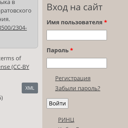
ыка в
Вход на сайт
аратовского
ния.
Имя пользователя
*
8500/2304-
Пароль
*
 terms of
ense (CC-BY
Регистрация
Забыли пароль?
XML
5)
РИНЦ