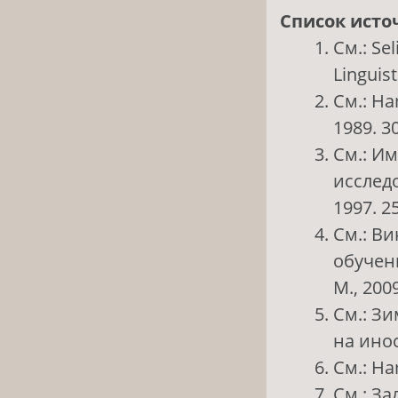
Список исто
См.: Sel
Linguist
См.: Ham
1989. 30
См.: И
исслед
1997. 25
См.: В
обучен
М., 2009
См.: З
на инос
См.: Ham
См.: За