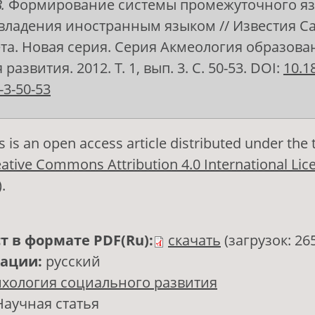
.
Формирование системы промежуточного яз
владения иностранным языком // Известия С
та. Новая серия. Серия Акмеология образова
развития. 2012. Т. 1, вып. 3. С. 50-53. DOI:
10.1
-3-50-53
s is an open access article distributed under the
ative Commons Attribution 4.0 International Lic
)
.
т в формате PDF(Ru):
скачать
(загрузок: 26
кации:
русский
хология социального развития
Научная статья