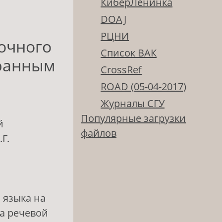
КиберЛенинка
DOAJ
РЦНИ
очного
Список ВАК
транным
CrossRef
ROAD (05-04-2017)
Журналы СГУ
Популярные загрузки
й
файлов
Г.
 языка на
а речевой