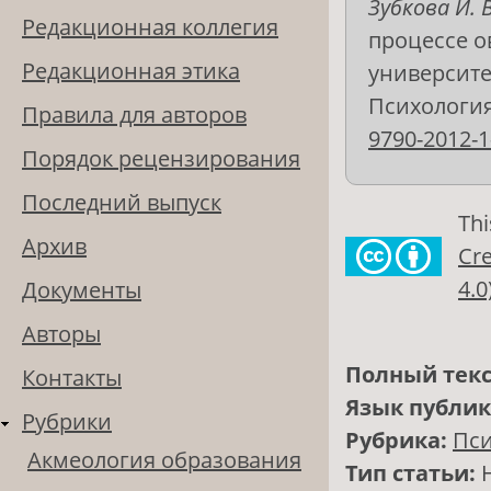
Зубкова И. В
Редакционная коллегия
процессе о
Редакционная этика
университе
Психология 
Правила для авторов
9790-2012-1
Порядок рецензирования
Последний выпуск
Thi
Архив
Cre
4.0
Документы
Авторы
Полный текс
Контакты
Язык публи
Рубрики
Рубрика:
Пси
Акмеология образования
Тип статьи: