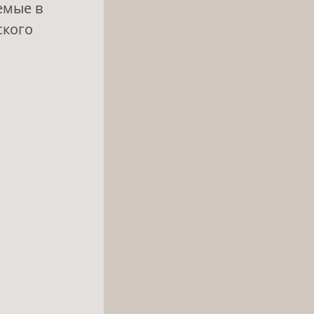
емые в
ского