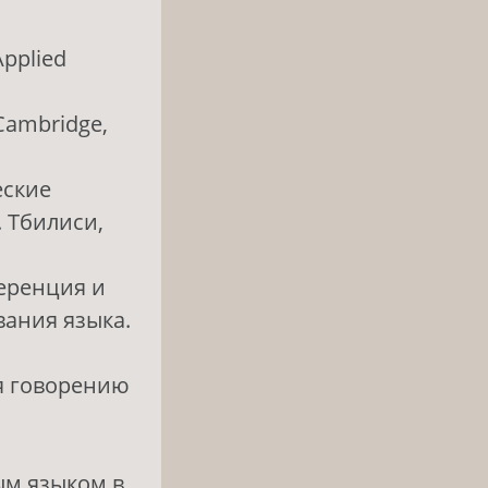
Applied
. Cambridge,
еские
 Тбилиси,
ференция и
вания языка.
ия говорению
ым языком в