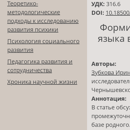
Теоретико-
УДК:
316.6
методологические
DOI:
10.18500
подходы к исследованию
Форми
развития психики
языка 
Психология социального
развития
Педагогика развития и
Авторы:
сотрудничества
Зубкова Ири
исследовател
Хроника научной жизни
Чернышевск
Аннотация:
В статье об
промежуточно
базе родного