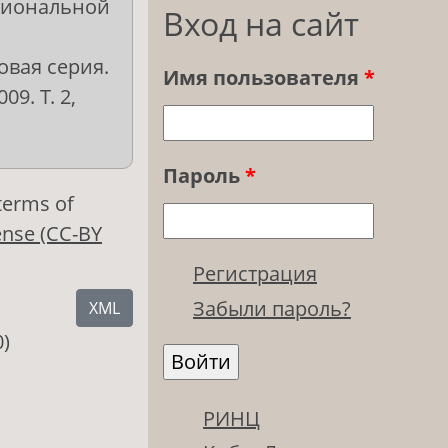
сиональной
Вход на сайт
овая серия.
Имя пользователя
*
9. Т. 2,
Пароль
*
 terms of
ense (CC-BY
Регистрация
Забыли пароль?
XML
0)
РИНЦ