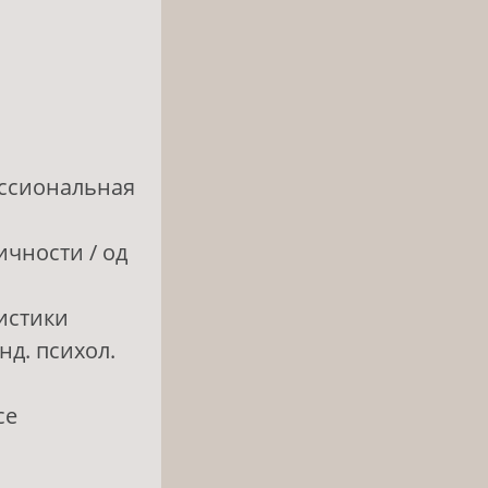
ессиональная
чности / од
истики
нд. психол.
се