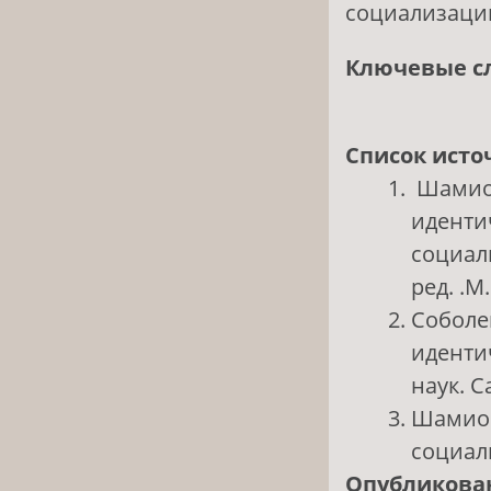
социализации
Ключевые с
Список исто
Шамион
иденти
социал
ред. .М
Соболе
иденти
наук. С
Шамион
социали
Опубликова