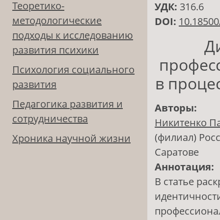
Теоретико-
УДК:
316.6
методологические
DOI:
10.18500
подходы к исследованию
Д
развития психики
профес
Психология социального
в проце
развития
Педагогика развития и
Авторы:
сотрудничества
Никитенко П
(филиал) Рос
Хроника научной жизни
Саратове
Аннотация:
В статье рас
идентичности
профессиона