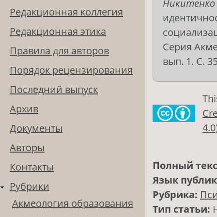
Никитенко 
Редакционная коллегия
идентичнос
Редакционная этика
социализац
Серия Акме
Правила для авторов
вып. 1. С. 3
Порядок рецензирования
Последний выпуск
Thi
Архив
Cre
4.0
Документы
Авторы
Полный текс
Контакты
Язык публи
Рубрики
Рубрика:
Пси
Акмеология образования
Тип статьи: