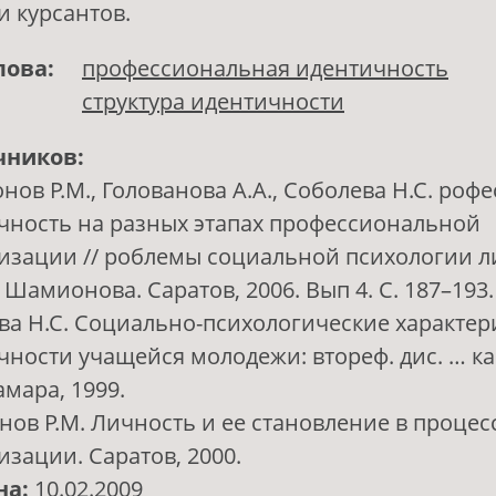
 курсантов.
лова:
профессиональная идентичность
структура идентичности
чников:
ов Р.М., Голованова А.А., Соболева Н.С. роф
чность на разных этапах профессиональной
изации // роблемы социальной психологии ли
. Шамионова. Саратов, 2006. Вып 4. С. 187–193.
ва Н.С. Социально-психологические характер
чности учащейся молодежи: втореф. дис. … ка
амара, 1999.
ов Р.М. Личность и ее становление в процес
зации. Саратов, 2000.
на:
10.02.2009