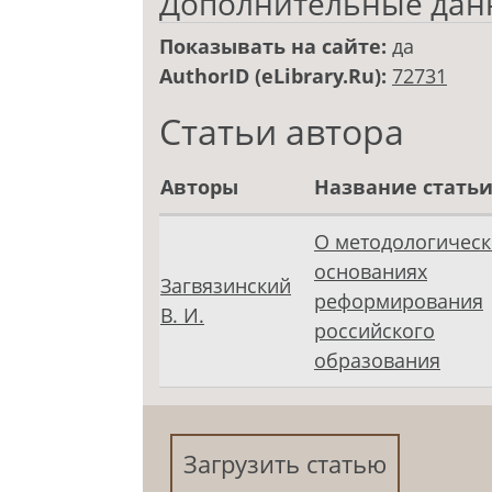
Дополнительные дан
Показывать на сайте:
да
AuthorID (eLibrary.Ru):
72731
Статьи автора
Авторы
Название стать
О методологическ
основаниях
Загвязинский
реформирования
В. И.
российского
образования
Загрузить статью