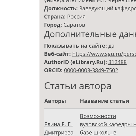
университет имени Н.Г. Черныше
Должность:
Заведующий кафедро
Страна:
Россия
Город:
Саратов
Дополнительные дан
Показывать на сайте:
да
Веб-сайт:
https://www.sgu.ru/pers
AuthorID (eLibrary.Ru):
312488
ORCID:
0000-0003-3849-7502
Статьи автора
Авторы
Название статьи
Возможности
Елина Е. Г.
,
вузовской кафедры 
Дмитриева
базе школы в