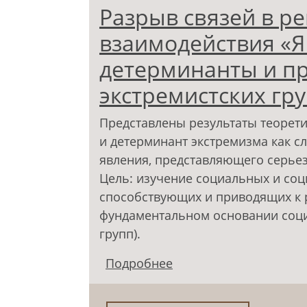
Разрыв связей в р
взаимодействия «Я 
детерминанты и п
экстремистских гру
Представлены результаты теорет
и детерминант экстремизма как с
явления, представляющего серьез
Цель: изучение социальных и соц
способствующих и приводящих к р
фундаментальном основании соци
групп).
Подробнее
о Разрыв связей в ре
детерминанты и предп