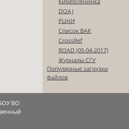
КиберЛенинка
DOAJ
РЦНИ
Список ВАК
CrossRef
ROAD (05-04-2017)
Журналы СГУ
Популярные загрузки
файлов
ГБОУ ВО
твенный