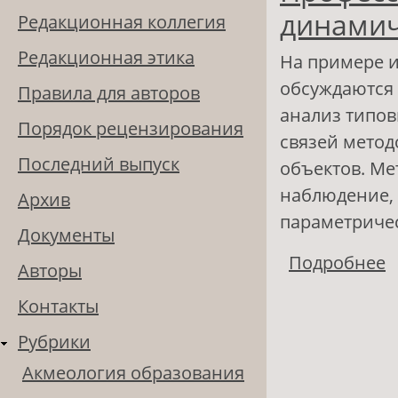
динамич
Редакционная коллегия
Редакционная этика
На примере и
обсуждаются 
Правила для авторов
анализ типов
Порядок рецензирования
связей метод
Последний выпуск
объектов. Ме
наблюдение, 
Архив
параметричес
Документы
Подробнее
о
Авторы
о
Контакты
Рубрики
Акмеология образования