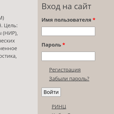
Вход на сайт
М)
Имя пользователя
*
. Цель:
 (НИР),
ческих
Пароль
*
юченное
остика,
Регистрация
чное
Забыли пароль?
РИНЦ