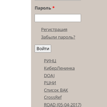
Пароль
*
Регистрация
Забыли пароль?
РИНЦ
КиберЛенинка
DOAJ
РЦНИ
Список ВАК
CrossRef
ROAD (05-04-2017)