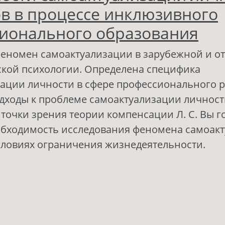
ов в процессе инклюзивного
ионального образования
еномен самоактуализации в зарубежной и о
кой психологии. Определена специфика
ации личности в сфере профессионального р
ходы к проблеме самоактуализации личност
 точки зрения теории компенсации Л. С. Вы го
обходимость исследования феномена самоак
словиях ограничения жизнедеятельности.
 Особенности самоактуализации личности ст
роцессе инклюзивного профессионального 