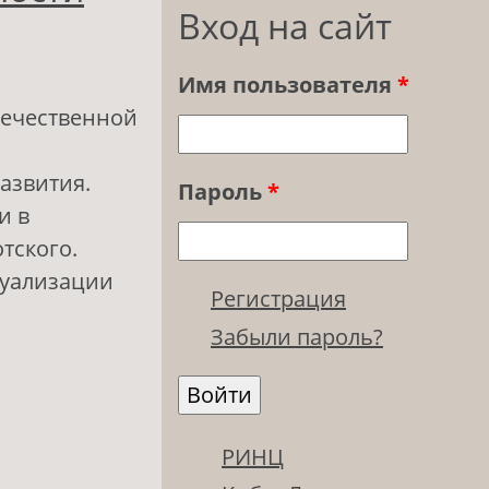
Вход на сайт
Имя пользователя
*
течественной
азвития.
Пароль
*
и в
тского.
туализации
Регистрация
Забыли пароль?
удентов в
образования
РИНЦ