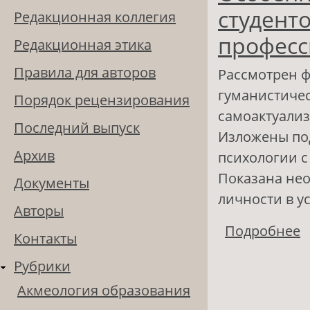
студент
Редакционная коллегия
професс
Редакционная этика
Правила для авторов
Рассмотрен ф
гуманистичес
Порядок рецензирования
самоактуализ
Последний выпуск
Изложены под
Архив
психологии с
Показана не
Документы
личности в у
Авторы
Подробнее
о
Контакты
п
Рубрики
Акмеология образования