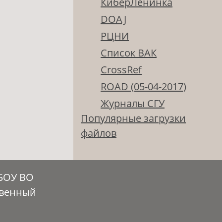
КиберЛенинка
DOAJ
РЦНИ
Список ВАК
CrossRef
ROAD (05-04-2017)
Журналы СГУ
Популярные загрузки
файлов
ГБОУ ВО
твенный