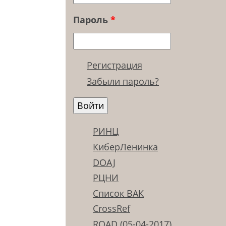
Пароль
*
Регистрация
Забыли пароль?
РИНЦ
КиберЛенинка
DOAJ
РЦНИ
Список ВАК
CrossRef
ROAD (05-04-2017)