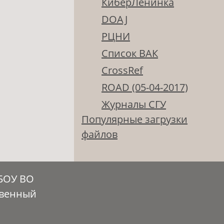
КиберЛенинка
DOAJ
РЦНИ
Список ВАК
CrossRef
ROAD (05-04-2017)
Журналы СГУ
Популярные загрузки
файлов
ГБОУ ВО
твенный