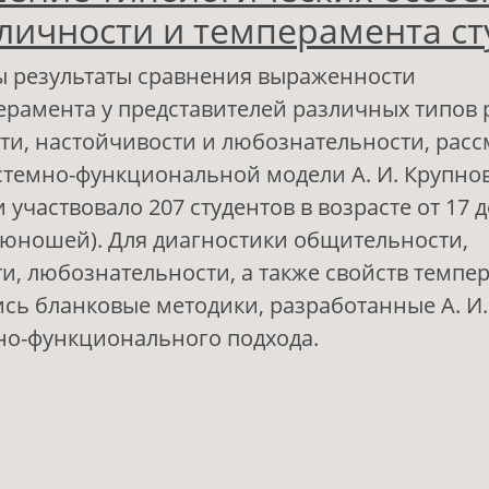
 личности и темперамента ст
ы результаты сравнения выраженности
ерамента у представителей различных типов
и, настойчивости и любознательности, рас
стемно-функциональной модели А. И. Крупнов
участвовало 207 студентов в возрасте от 17 до
 юношей). Для диагностики общительности,
и, любознательности, а также свойств темпе
сь бланковые методики, разработанные А. И
но-функционального подхода.
 Соотношение типологических особенностей
ичности и темперамента студентов