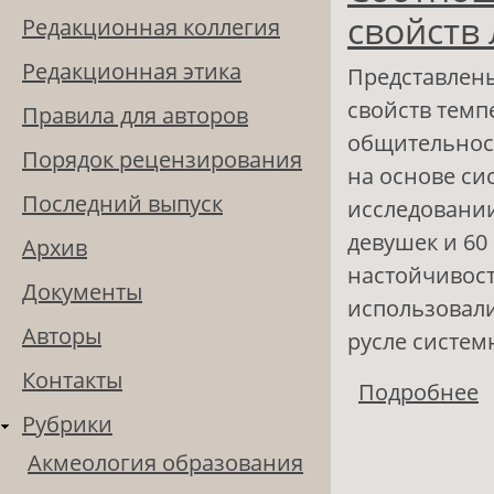
свойств
Редакционная коллегия
Редакционная этика
Представлен
свойств темп
Правила для авторов
общительност
Порядок рецензирования
на основе си
Последний выпуск
исследовании 
девушек и 60
Архив
настойчивост
Документы
использовали
Авторы
русле систем
Контакты
Подробнее
о
Рубрики
л
Акмеология образования