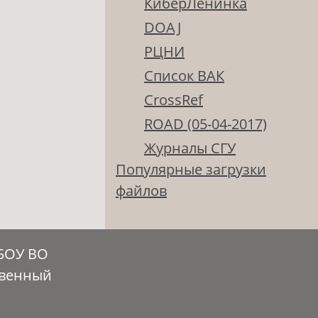
КиберЛенинка
DOAJ
РЦНИ
Список ВАК
CrossRef
ROAD (05-04-2017)
Журналы СГУ
Популярные загрузки
файлов
ГБОУ ВО
твенный