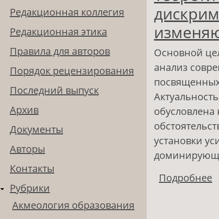
дискрим
Редакционная коллегия
изменя
Редакционная этика
Правила для авторов
Основной цел
анализ совре
Порядок рецензирования
посвященных
Последний выпуск
Актуальность
Архив
обусловлена
обстоятельс
Документы
установки у
Авторы
доминирующи
Контакты
Подробнее
о
Рубрики
д
Акмеология образования
о