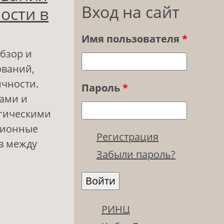
Вход на сайт
ости в
Имя пользователя
*
бзор и
ований,
чности.
Пароль
*
рами и
огическими
ционные
Регистрация
в между
Забыли пароль?
зменяющемся
РИНЦ