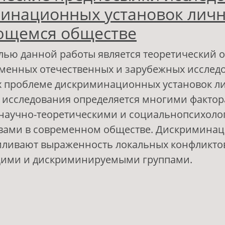
инационных установок личн
ющемся обществе
ью данной работы является теоретический о
менных отечественных и зарубежных исслед
 проблеме дискриминационных установок ли
 исследования определяется многими факто
 научно-теоретическими и социальнопсихол
твами в современном обществе. Дискримина
силивают выраженность локальных конфликто
ми и дискриминируемыми группами.
 Теоретические предпосылки исследования
искриминационных установок личности в и
бществе