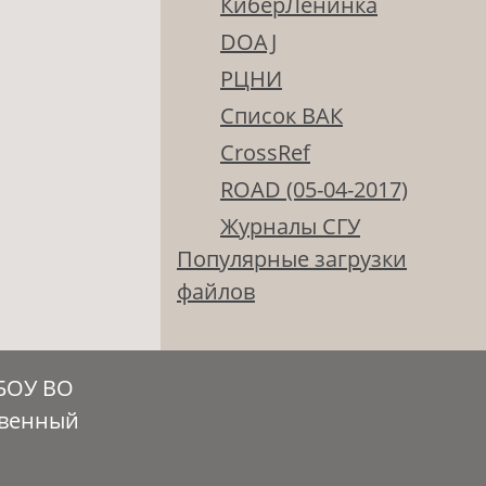
КиберЛенинка
DOAJ
РЦНИ
Список ВАК
CrossRef
ROAD (05-04-2017)
Журналы СГУ
Популярные загрузки
файлов
ГБОУ ВО
твенный