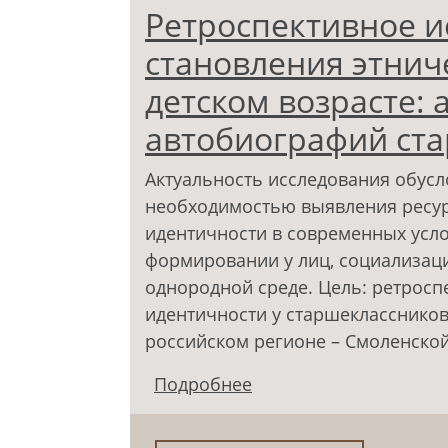
Ретроспективное и
становления этнич
детском возрасте: 
автобиографий ст
Актуальность исследования обус
необходимостью выявления ресур
идентичности в современных усл
формировании у лиц, социализаци
однородной среде. Цель: ретросп
идентичности у старшекласснико
российском регионе – Смоленской
Подробнее
о Ретроспективное ис
идентичности в детск
автобиографий старш