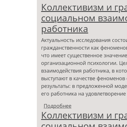
Коллективизм и гр
социальном взаимо
работника
Актуальность исследования состо
гражданственности как феномено
что имеет существенное значение 
организационной психологии. Це
взаимодействия работника, в кот
выступают в качестве феноменов
результаты: в предложенной моде
его работника на удовлетворение
Подробнее
о Коллективизм и гра
Коллективизм и гр
взаимодействии росс
социальном взаимо