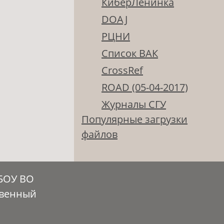
КиберЛенинка
DOAJ
РЦНИ
Список ВАК
CrossRef
ROAD (05-04-2017)
Журналы СГУ
Популярные загрузки
файлов
ГБОУ ВО
твенный