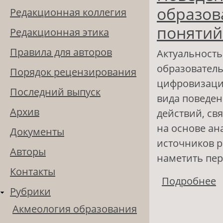
образов
Редакционная коллегия
понятий
Редакционная этика
Правила для авторов
Актуальность
образовател
Порядок рецензирования
цифровизаци
Последний выпуск
вида поведен
Архив
действий, св
на основе ан
Документы
источников р
Авторы
наметить пер
Контакты
Подробнее
о
Рубрики
к
Акмеология образования