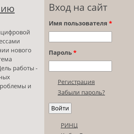
Вход на сайт
нию
Имя пользователя
*
в цифровой
ессами
нии нового
Пароль
*
тема
ель работы -
жных
Регистрация
проблемы и
Забыли пароль?
тельной среде:
мы
РИНЦ