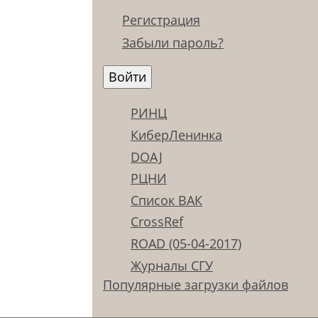
Регистрация
Забыли пароль?
РИНЦ
КиберЛенинка
DOAJ
РЦНИ
Список ВАК
CrossRef
ROAD (05-04-2017)
Журналы СГУ
Популярные загрузки файлов