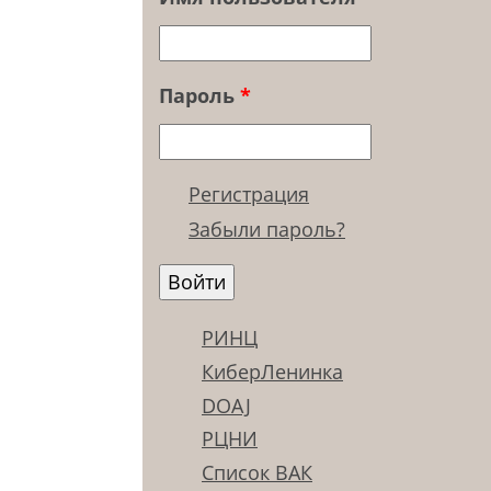
Пароль
*
Регистрация
Забыли пароль?
РИНЦ
КиберЛенинка
DOAJ
РЦНИ
Список ВАК