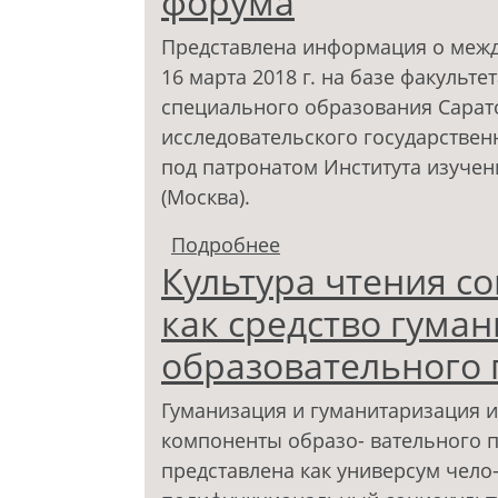
форума
Представлена информация о межд
16 марта 2018 г. на базе факульте
специального образования Сарат
исследовательского государствен
под патронатом Института изучен
(Москва).
Подробнее
о Гуманизация образо
Культура чтения с
международного фор
как средство гума
образовательного 
Гуманизация и гуманитаризация 
компоненты образо- вательного п
представлена как универсум чело-