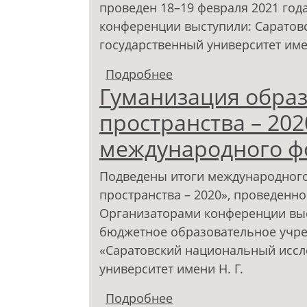
проведен 18–19 февраля 2021 года
конференции выступили: Саратов
государственный университет имен
Подробнее
о Гуманизация образо
Гуманизация обра
цифровизация образо
форума)
пространства – 202
международного ф
Подведены итоги международного
пространства – 2020», проведенног
Организаторами конференции выс
бюджетное образовательное учр
«Саратовский национальный иссл
университет имени Н. Г.
Подробнее
о Гуманизация образо