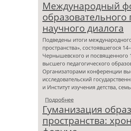
Международный фо
международного фору
образовательного 
научного диалога
Подведены итоги международного
пространства», состоявшегося 14–1
Чернышевского и посвященного 1
высшего педагогического образов
Организаторами конференции вы
исследовательский государственн
и Институт изучения детства, сем
Подробнее
о Международный фор
Гуманизация обра
пространства»: итоги
пространства: хро