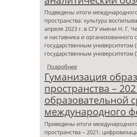
Подведены итоги международного
пространства: культура воспитыв
апреля 2023 г. в СГУ имени Н. Г.
и наставника и организованного 
государственным университетом (
государственным университетом (
Подробнее
о Проблематика межд
Гуманизация обра
образовательного про
аналитический обзор
пространства – 20
образовательной с
международного ф
Приведены итоги международного
пространства – 2021: цифровизац