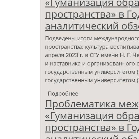
«Гуманизация обр
пространства» в Го
аналитический обз
Подведены итоги международного
пространства: культура воспитыв
апреля 2023 г. в СГУ имени Н. Г.
и наставника и организованного 
государственным университетом (
государственным университетом (
Подробнее
о Проблематика межд
Проблематика меж
образовательного про
аналитический обзор
«Гуманизация обр
пространства» в Го
аналитический обз