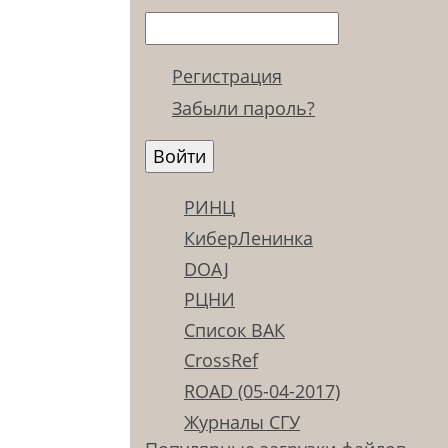
Регистрация
Забыли пароль?
РИНЦ
КиберЛенинка
DOAJ
РЦНИ
Список ВАК
CrossRef
ROAD (05-04-2017)
Журналы СГУ