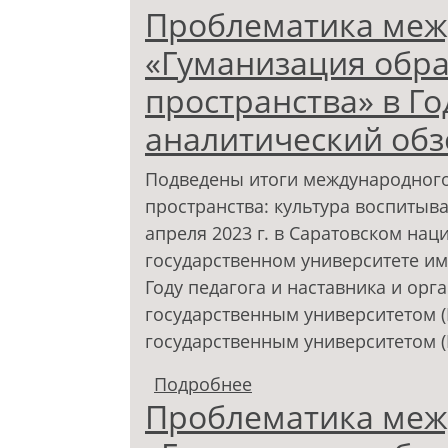
Проблематика меж
«Гуманизация обр
пространства» в Го
аналитический обз
Подведены итоги международного
пространства: культура воспитыв
апреля 2023 г. в Саратовском на
государственном университете им
Году педагога и наставника и ор
государственным университетом (
государственным университетом (
Подробнее
о Проблематика межд
Проблематика меж
образовательного про
аналитический обзор